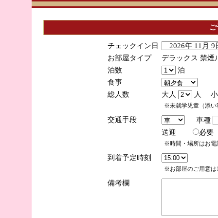
ご
チェックイン日
2026年 11月
お部屋タイプ
デラックス 禁煙
泊数
泊
食事
総人数
大人
人 小
※未就学児童（添い
交通手段
車種
送迎
必
※時間・場所はお電
到着予定時刻
※お部屋のご用意は1
備考欄