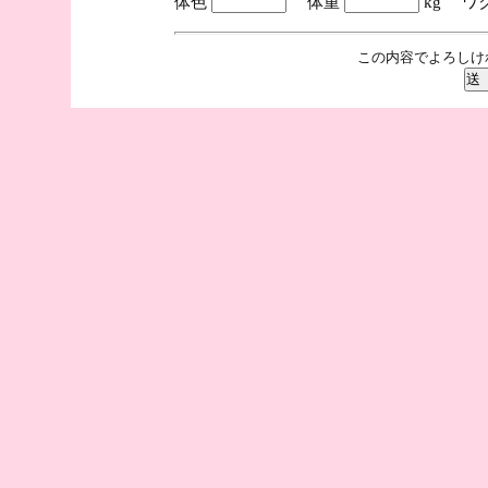
体色
体重
kg ワ
この内容でよろしけ