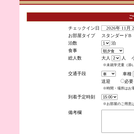
ご
チェックイン日
2026年 11月
お部屋タイプ
スタンダードB
泊数
泊
食事
総人数
大人
人 
※未就学児童（添
交通手段
車種
送迎
必
※時間・場所はお
到着予定時刻
※お部屋のご用意は
備考欄