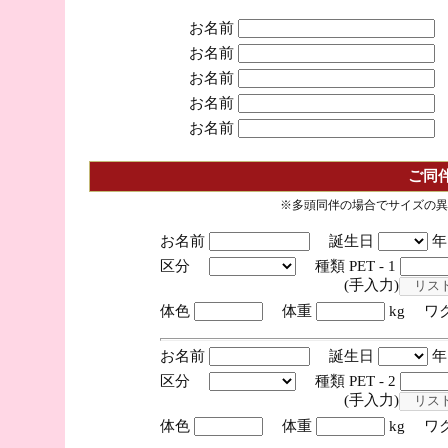
お名前
お名前
お名前
お名前
お名前
ご同
※多頭同伴の場合でサイズの異
お名前
誕生日
区分
種類 PET - 1
(手入力)
体色
体重
kg ワ
お名前
誕生日
区分
種類 PET - 2
(手入力)
体色
体重
kg ワ