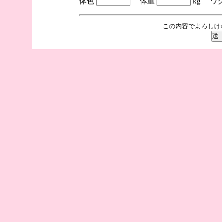
体色
体重
kg ワ
この内容でよろしけ