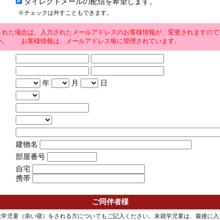
ダイレクトメールの配信を希望します。
※チェックは外すこともできます。
された場合は、入力されたメールアドレスのお客様情報が、変更されますので
い。 お客様情報は、メールアドレス毎に管理されています。
年
月
日
建物名
部屋番号
自宅
携帯
ご同伴者様
就学児童（添い寝）をされる方についてもご記入ください。未就学児童は、最後に入