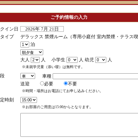
ご予約情報の入力
クイン日
2026年 7月 21日
タイプ
デラックス 禁煙ルーム（専用小庭付 室内禁煙・テラス
泊
大人
人 小学生
人 幼児
人
※未就学児童（添い寝）は無料です。
段
車種
送迎
必要
不要
※時間・場所はお電話にてお申し込みください。
定時刻
※お部屋のご用意は15:00からとなります。