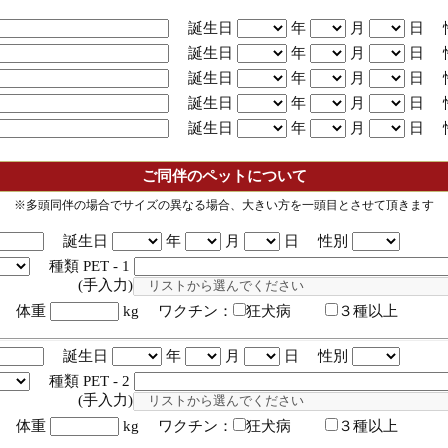
誕生日
年
月
日 
誕生日
年
月
日 
誕生日
年
月
日 
誕生日
年
月
日 
誕生日
年
月
日 
ご同伴のペットについて
※多頭同伴の場合でサイズの異なる場合、大きい方を一頭目とさせて頂きます
誕生日
年
月
日 性別
種類 PET - 1
入力)
体重
kg ワクチン：
狂犬病
３種以上
誕生日
年
月
日 性別
種類 PET - 2
入力)
体重
kg ワクチン：
狂犬病
３種以上