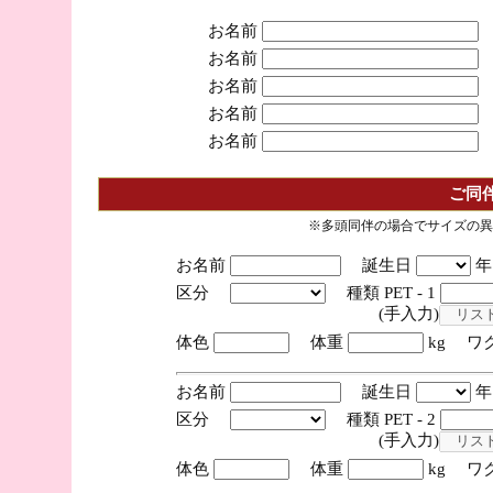
お名前
お名前
お名前
お名前
お名前
ご同
※多頭同伴の場合でサイズの異
お名前
誕生日
区分
種類 PET - 1
(手入力)
体色
体重
kg ワ
お名前
誕生日
区分
種類 PET - 2
(手入力)
体色
体重
kg ワ