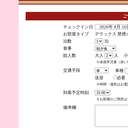
ご
チェックイン日
2026年 8月 
お部屋タイプ
デラックス 禁煙
泊数
泊
食事
総人数
大人
人 小
※未就学児童（添い
交通手段
車種
送迎
必
※時間・場所はお電
到着予定時刻
※お部屋のご用意は1
備考欄