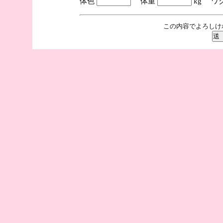
体色
体重
kg ワ
この内容でよろしけ