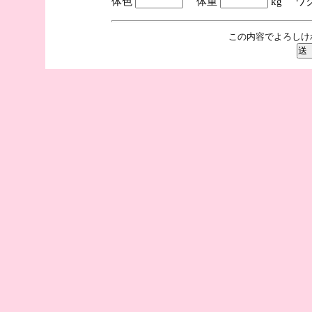
体色
体重
kg ワ
この内容でよろしけ