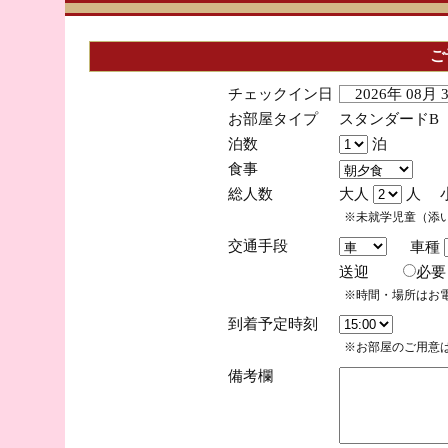
ご
チェックイン日
2026年 08月
お部屋タイプ
スタンダードB
泊数
泊
食事
総人数
大人
人 
※未就学児童（添
交通手段
車種
送迎
必
※時間・場所はお
到着予定時刻
※お部屋のご用意は
備考欄