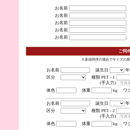
お名前
お名前
お名前
お名前
お名前
ご同
※多頭同伴の場合でサイズの異
お名前
誕生日
区分
種類 PET - 1
(手入力)
体色
体重
kg ワ
お名前
誕生日
区分
種類 PET - 2
(手入力)
体色
体重
kg ワ