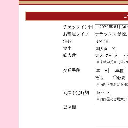
ご
チェックイン日
2026年 8月 
お部屋タイプ
デラックス 禁煙
泊数
泊
食事
総人数
大人
人 小
※未就学児童（添い
交通手段
車種
送迎
必
※時間・場所はお電
到着予定時刻
※お部屋のご用意は1
備考欄