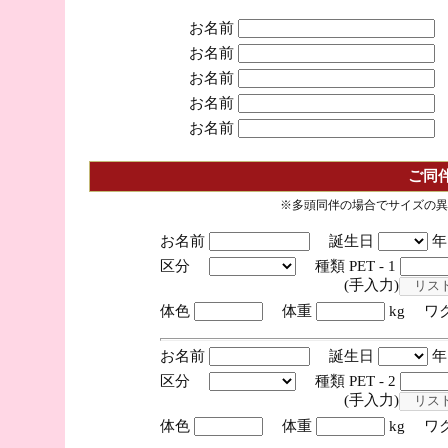
お名前
お名前
お名前
お名前
お名前
ご同
※多頭同伴の場合でサイズの異
お名前
誕生日
区分
種類 PET - 1
(手入力)
体色
体重
kg ワ
お名前
誕生日
区分
種類 PET - 2
(手入力)
体色
体重
kg ワ