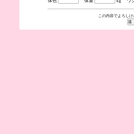
体色
体重
kg ワ
この内容でよろしけ