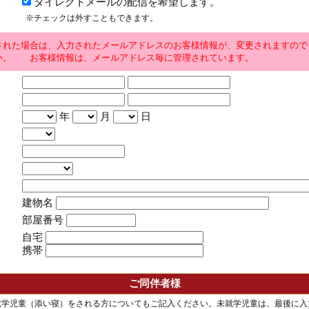
ダイレクトメールの配信を希望します。
※チェックは外すこともできます。
された場合は、入力されたメールアドレスのお客様情報が、変更されますので
い。 お客様情報は、メールアドレス毎に管理されています。
年
月
日
建物名
部屋番号
自宅
携帯
ご同伴者様
就学児童（添い寝）をされる方についてもご記入ください。未就学児童は、最後に入