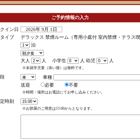
ご予約情報の入力
クイン日
2026年 9月 1日
タイプ
デラックス 禁煙ルーム（専用小庭付 室内禁煙・テラス
泊
大人
人 小学生
人 幼児
人
※未就学児童（添い寝）は無料です。
段
車種
送迎
必要
不要
※時間・場所はお電話にてお申し込みください。
定時刻
※お部屋のご用意は15:00からとなります。