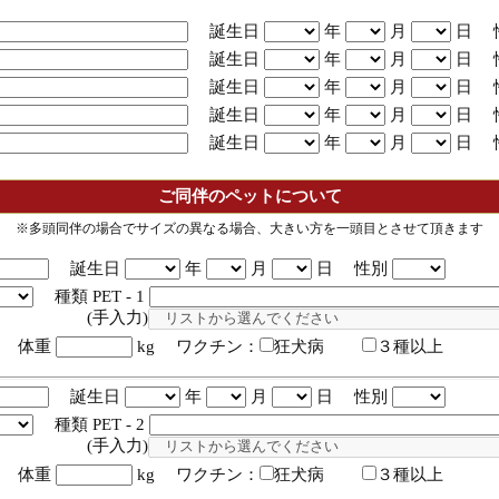
誕生日
年
月
日 
誕生日
年
月
日 
誕生日
年
月
日 
誕生日
年
月
日 
誕生日
年
月
日 
ご同伴のペットについて
※多頭同伴の場合でサイズの異なる場合、大きい方を一頭目とさせて頂きます
誕生日
年
月
日 性別
種類 PET - 1
入力)
体重
kg ワクチン：
狂犬病
３種以上
誕生日
年
月
日 性別
種類 PET - 2
入力)
体重
kg ワクチン：
狂犬病
３種以上