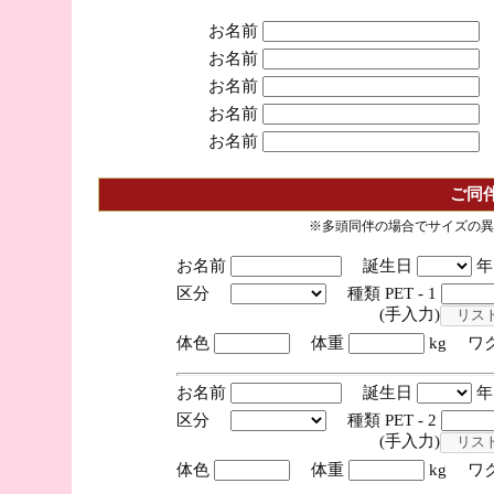
お名前
お名前
お名前
お名前
お名前
ご同
※多頭同伴の場合でサイズの異
お名前
誕生日
区分
種類 PET - 1
(手入力)
体色
体重
kg ワ
お名前
誕生日
区分
種類 PET - 2
(手入力)
体色
体重
kg ワ