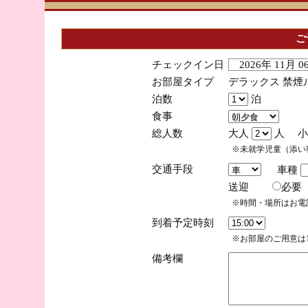
ご
チェックイン日
2026年 11月 
お部屋タイプ
デラックス 禁煙
泊数
泊
食事
総人数
大人
人 小
※未就学児童（添い
交通手段
車種
送迎
必
※時間・場所はお電
到着予定時刻
※お部屋のご用意は1
備考欄