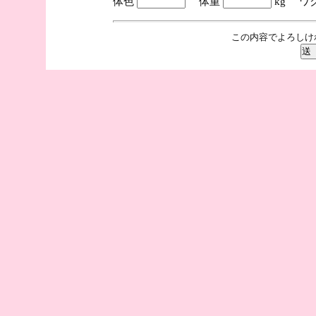
体色
体重
kg ワ
この内容でよろしけ