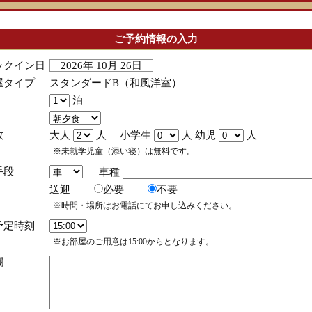
ご予約情報の入力
ックイン日
2026年 10月 26日
屋タイプ
スタンダードB（和風洋室）
泊
数
大人
人 小学生
人 幼児
人
※未就学児童（添い寝）は無料です。
手段
車種
送迎
必要
不要
※時間・場所はお電話にてお申し込みください。
予定時刻
※お部屋のご用意は15:00からとなります。
欄