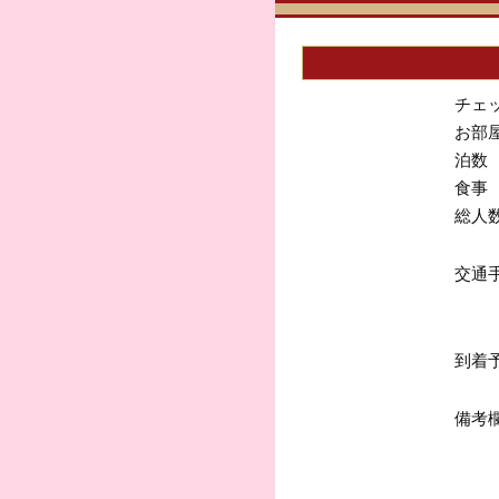
チェ
お部
泊数
食事
総人
交通
到着
備考