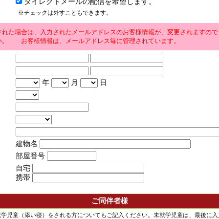
ダイレクトメールの配信を希望します。
※チェックは外すこともできます。
された場合は、入力されたメールアドレスのお客様情報が、変更されますので
い。 お客様情報は、メールアドレス毎に管理されています。
年
月
日
建物名
部屋番号
自宅
携帯
ご同伴者様
就学児童（添い寝）をされる方についてもご記入ください。未就学児童は、最後に入