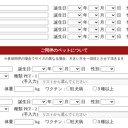
誕生日
年
月
日 
誕生日
年
月
日 
誕生日
年
月
日 
誕生日
年
月
日 
誕生日
年
月
日 
ご同伴のペットについて
※多頭同伴の場合でサイズの異なる場合、大きい方を一頭目とさせて頂きます
誕生日
年
月
日 性別
種類 PET - 1
入力)
体重
kg ワクチン：
狂犬病
３種以上
誕生日
年
月
日 性別
種類 PET - 2
入力)
体重
kg ワクチン：
狂犬病
３種以上