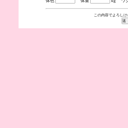
体色
体重
kg ワ
この内容でよろしけ