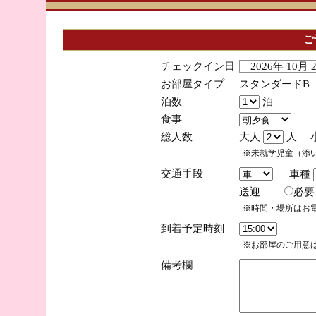
ご
チェックイン日
2026年 10月
お部屋タイプ
スタンダードB
泊数
泊
食事
総人数
大人
人 
※未就学児童（添
交通手段
車種
送迎
必
※時間・場所はお
到着予定時刻
※お部屋のご用意は
備考欄