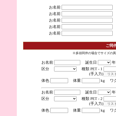
お名前
お名前
お名前
お名前
お名前
ご同
※多頭同伴の場合でサイズの異
お名前
誕生日
区分
種類 PET - 1
(手入力)
体色
体重
kg ワ
お名前
誕生日
区分
種類 PET - 2
(手入力)
体色
体重
kg ワ