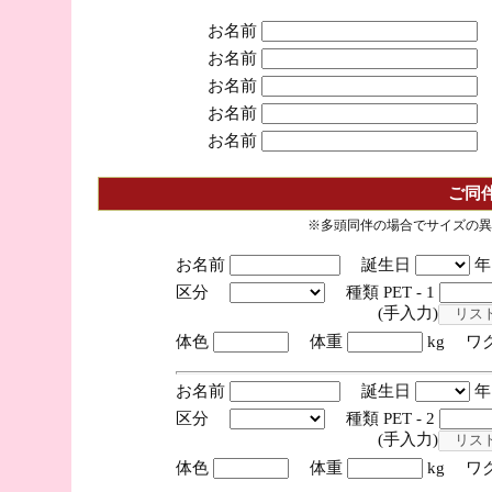
お名前
お名前
お名前
お名前
お名前
ご同
※多頭同伴の場合でサイズの異
お名前
誕生日
区分
種類 PET - 1
(手入力)
体色
体重
kg ワ
お名前
誕生日
区分
種類 PET - 2
(手入力)
体色
体重
kg ワ