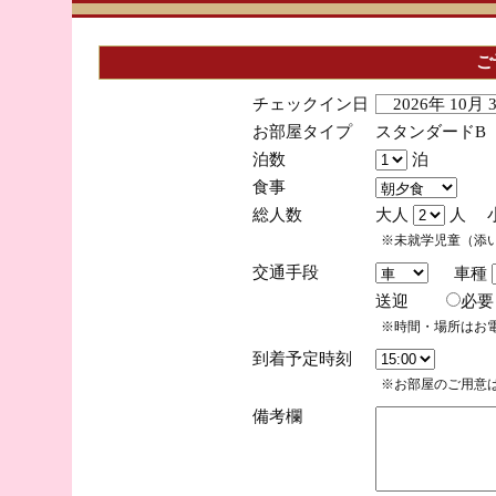
ご
チェックイン日
2026年 10月
お部屋タイプ
スタンダードB
泊数
泊
食事
総人数
大人
人 
※未就学児童（添
交通手段
車種
送迎
必
※時間・場所はお
到着予定時刻
※お部屋のご用意は
備考欄