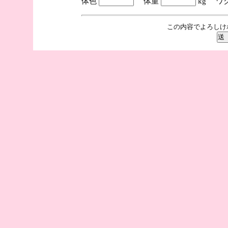
体色
体重
kg ワ
この内容でよろしけ