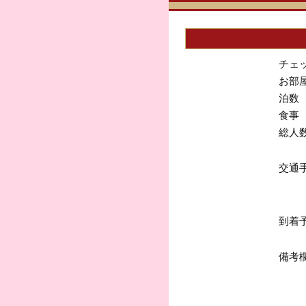
チェ
お部
泊数
食事
総人
交通
到着
備考