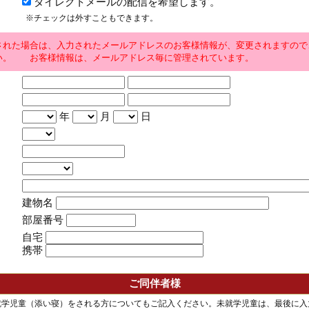
ダイレクトメールの配信を希望します。
※チェックは外すこともできます。
された場合は、入力されたメールアドレスのお客様情報が、変更されますので
い。 お客様情報は、メールアドレス毎に管理されています。
年
月
日
建物名
部屋番号
自宅
携帯
ご同伴者様
就学児童（添い寝）をされる方についてもご記入ください。未就学児童は、最後に入