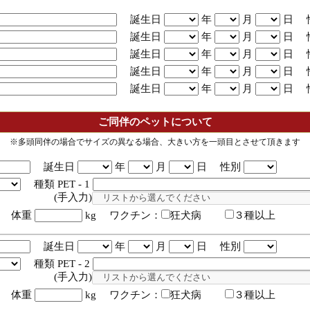
誕生日
年
月
日 
誕生日
年
月
日 
誕生日
年
月
日 
誕生日
年
月
日 
誕生日
年
月
日 
ご同伴のペットについて
※多頭同伴の場合でサイズの異なる場合、大きい方を一頭目とさせて頂きます
誕生日
年
月
日 性別
種類 PET - 1
入力)
体重
kg ワクチン：
狂犬病
３種以上
誕生日
年
月
日 性別
種類 PET - 2
入力)
体重
kg ワクチン：
狂犬病
３種以上