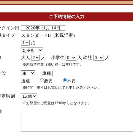
ご予約情報の入力
ックイン日
2026年 11月 14日
屋タイプ
スタンダードB（和風洋室）
泊
数
大人
人 小学生
人 幼児
人
※未就学児童（添い寝）は無料です。
手段
車種
送迎
必要
不要
※時間・場所はお電話にてお申し込みください。
予定時刻
※お部屋のご用意は15:00からとなります。
欄