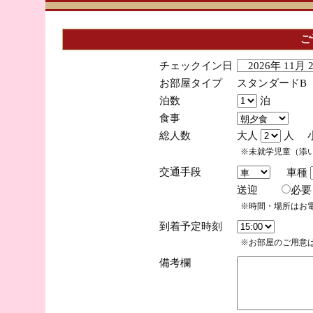
ご
チェックイン日
2026年 11月
お部屋タイプ
スタンダードB
泊数
泊
食事
総人数
大人
人 
※未就学児童（添
交通手段
車種
送迎
必
※時間・場所はお
到着予定時刻
※お部屋のご用意は
備考欄