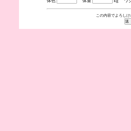
体色
体重
kg ワ
この内容でよろしけ