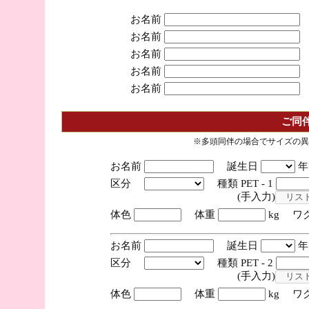
お名前
お名前
お名前
お名前
お名前
ご同
※多頭同伴の場合でサイズの異
お名前
誕生日
区分
種類 PET - 1
(手入力)
体色
体重
kg ワ
お名前
誕生日
区分
種類 PET - 2
(手入力)
体色
体重
kg ワ