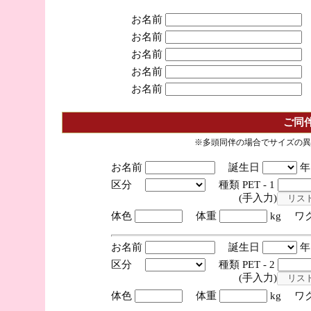
お名前
お名前
お名前
お名前
お名前
ご同
※多頭同伴の場合でサイズの異
お名前
誕生日
区分
種類 PET - 1
(手入力)
体色
体重
kg ワ
お名前
誕生日
区分
種類 PET - 2
(手入力)
体色
体重
kg ワ