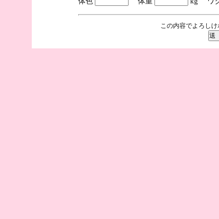
体色
体重
kg ワ
この内容でよろしけ