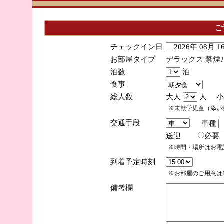
ご
チェックイン日
2026年 08月 
お部屋タイプ
デラックス 禁煙
泊数
泊
食事
総人数
大人
人 小
※未就学児童（添い
交通手段
車種
送迎
必
※時間・場所はお電
到着予定時刻
※お部屋のご用意は1
備考欄