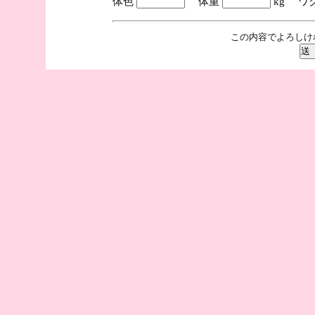
体色
体重
kg ワ
この内容でよろしけ