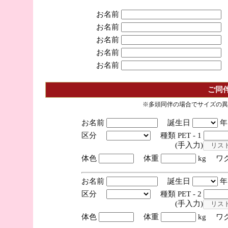
お名前
お名前
お名前
お名前
お名前
ご同
※多頭同伴の場合でサイズの異
お名前
誕生日
区分
種類 PET - 1
(手入力)
体色
体重
kg ワ
お名前
誕生日
区分
種類 PET - 2
(手入力)
体色
体重
kg ワ