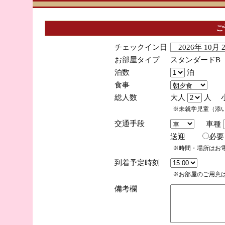
ご
チェックイン日
2026年 10月
お部屋タイプ
スタンダードB
泊数
泊
食事
総人数
大人
人 
※未就学児童（添
交通手段
車種
送迎
必
※時間・場所はお
到着予定時刻
※お部屋のご用意は
備考欄