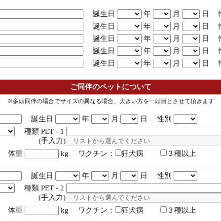
誕生日
年
月
日 
誕生日
年
月
日 
誕生日
年
月
日 
誕生日
年
月
日 
誕生日
年
月
日 
ご同伴のペットについて
※多頭同伴の場合でサイズの異なる場合、大きい方を一頭目とさせて頂きます
誕生日
年
月
日 性別
種類 PET - 1
入力)
体重
kg ワクチン：
狂犬病
３種以上
誕生日
年
月
日 性別
種類 PET - 2
入力)
体重
kg ワクチン：
狂犬病
３種以上