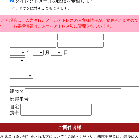
ダイレクトメールの配信を希望します。
※チェックは外すこともできます。
された場合は、入力されたメールアドレスのお客様情報が、変更されますので
い。 お客様情報は、メールアドレス毎に管理されています。
年
月
日
建物名
部屋番号
自宅
携帯
ご同伴者様
就学児童（添い寝）をされる方についてもご記入ください。未就学児童は、最後に入