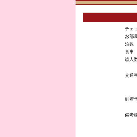
チェ
お部
泊数
食事
総人
交通
到着
備考