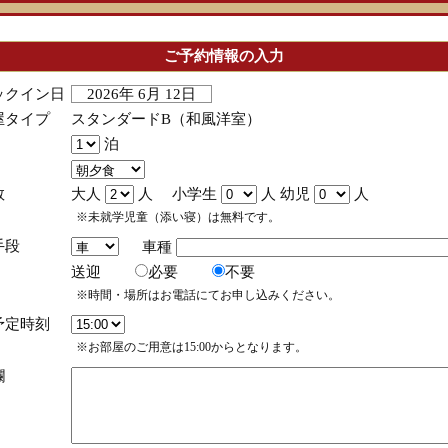
ご予約情報の入力
ックイン日
2026年 6月 12日
屋タイプ
スタンダードB（和風洋室）
泊
数
大人
人 小学生
人 幼児
人
※未就学児童（添い寝）は無料です。
手段
車種
送迎
必要
不要
※時間・場所はお電話にてお申し込みください。
予定時刻
※お部屋のご用意は15:00からとなります。
欄