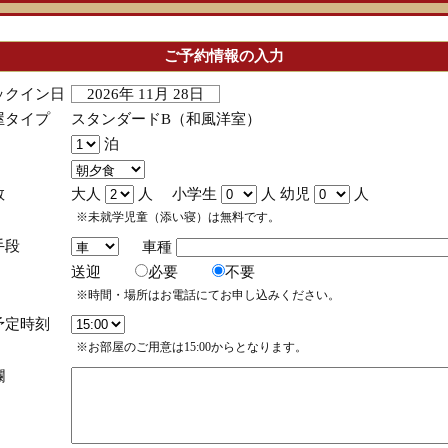
ご予約情報の入力
ックイン日
2026年 11月 28日
屋タイプ
スタンダードB（和風洋室）
泊
数
大人
人 小学生
人 幼児
人
※未就学児童（添い寝）は無料です。
手段
車種
送迎
必要
不要
※時間・場所はお電話にてお申し込みください。
予定時刻
※お部屋のご用意は15:00からとなります。
欄