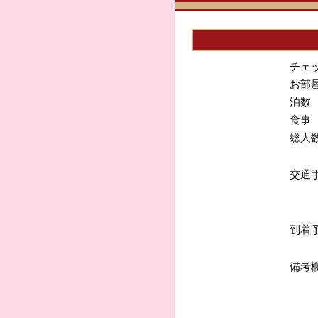
チェ
お部
泊数
食事
総人
交通
到着
備考