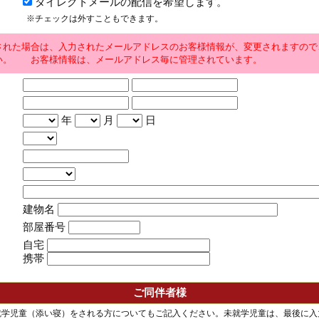
ダイレクトメールの配信を希望します。
※チェックは外すこともできます。
された場合は、入力されたメールアドレスのお客様情報が、変更されますので
い。 お客様情報は、メールアドレス毎に管理されています。
年
月
日
建物名
部屋番号
自宅
携帯
ご同伴者様
就学児童（添い寝）をされる方についてもご記入ください。未就学児童は、最後に入