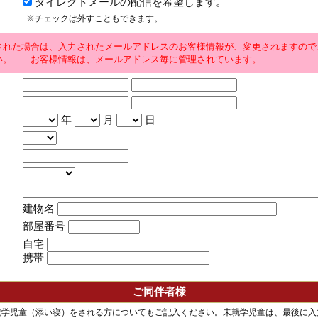
ダイレクトメールの配信を希望します。
※チェックは外すこともできます。
された場合は、入力されたメールアドレスのお客様情報が、変更されますので
い。 お客様情報は、メールアドレス毎に管理されています。
年
月
日
建物名
部屋番号
自宅
携帯
ご同伴者様
就学児童（添い寝）をされる方についてもご記入ください。未就学児童は、最後に入