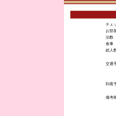
チェ
お部
泊数
食事
総人
交通
到着
備考