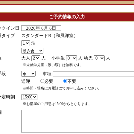
ご予約情報の入力
ックイン日
2026年 6月 6日
屋タイプ
スタンダードB（和風洋室）
泊
数
大人
人 小学生
人 幼児
人
※未就学児童（添い寝）は無料です。
手段
車種
送迎
必要
不要
※時間・場所はお電話にてお申し込みください。
予定時刻
※お部屋のご用意は15:00からとなります。
欄