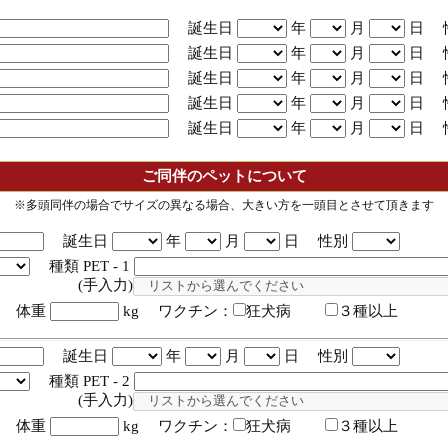
誕生日
年
月
日 
誕生日
年
月
日 
誕生日
年
月
日 
誕生日
年
月
日 
誕生日
年
月
日 
ご同伴のペットについて
※多頭同伴の場合でサイズの異なる場合、大きい方を一頭目とさせて頂きます
誕生日
年
月
日 性別
種類 PET - 1
入力)
体重
kg ワクチン：
狂犬病
３種以上
誕生日
年
月
日 性別
種類 PET - 2
入力)
体重
kg ワクチン：
狂犬病
３種以上