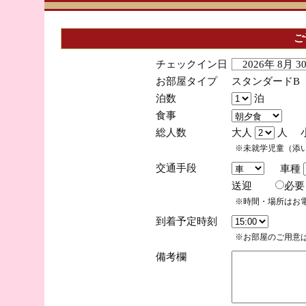
ご
チェックイン日
2026年 8月 
お部屋タイプ
スタンダードB
泊数
泊
食事
総人数
大人
人 
※未就学児童（添
交通手段
車種
送迎
必
※時間・場所はお
到着予定時刻
※お部屋のご用意は
備考欄