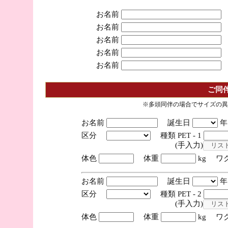
お名前
お名前
お名前
お名前
お名前
ご同
※多頭同伴の場合でサイズの異
お名前
誕生日
区分
種類 PET - 1
(手入力)
体色
体重
kg ワ
お名前
誕生日
区分
種類 PET - 2
(手入力)
体色
体重
kg ワ