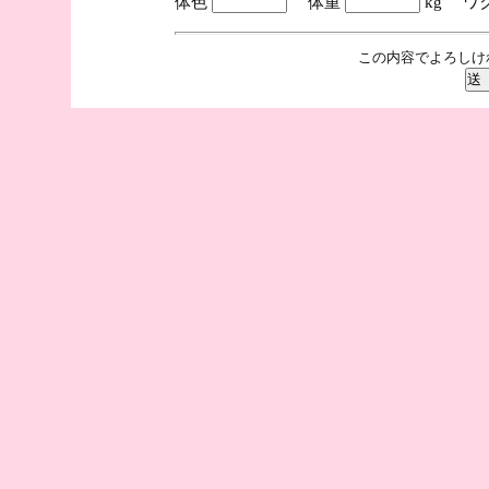
体色
体重
kg ワ
この内容でよろしけ