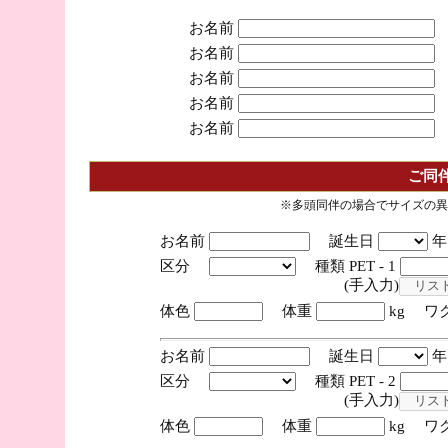
お名前
お名前
お名前
お名前
お名前
ご同
※多頭同伴の場合でサイズの異
お名前
誕生日
区分
種類 PET - 1
(手入力)
体色
体重
kg ワ
お名前
誕生日
区分
種類 PET - 2
(手入力)
体色
体重
kg ワ