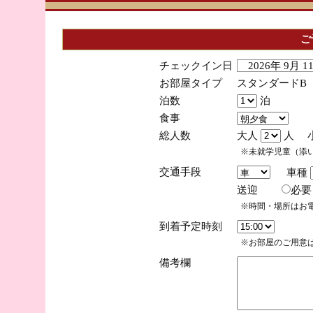
ご
チェックイン日
2026年 9月 
お部屋タイプ
スタンダードB
泊数
泊
食事
総人数
大人
人 
※未就学児童（添
交通手段
車種
送迎
必
※時間・場所はお
到着予定時刻
※お部屋のご用意は
備考欄