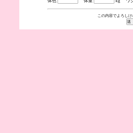
体色
体重
kg ワ
この内容でよろしけ