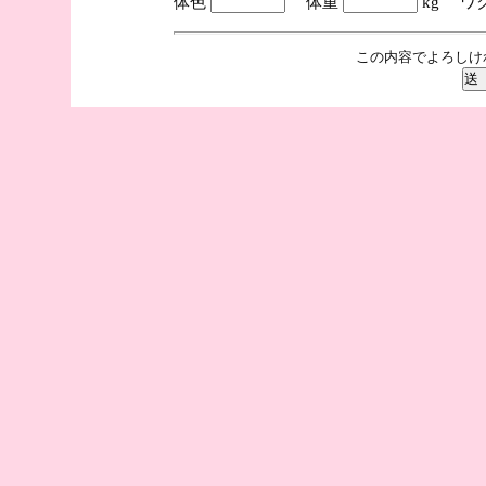
体色
体重
kg ワ
この内容でよろしけ