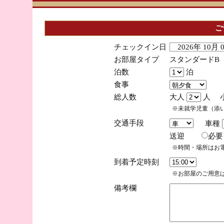
ご
チェックイン日
2026年 10月
お部屋タイプ
スタンダードB
泊数
泊
食事
総人数
大人
人 
※未就学児童（添
交通手段
車種
送迎
必
※時間・場所はお
到着予定時刻
※お部屋のご用意は
備考欄