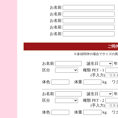
お名前
お名前
お名前
お名前
お名前
ご同
※多頭同伴の場合でサイズの異
お名前
誕生日
区分
種類 PET - 1
(手入力)
体色
体重
kg ワ
お名前
誕生日
区分
種類 PET - 2
(手入力)
体色
体重
kg ワ