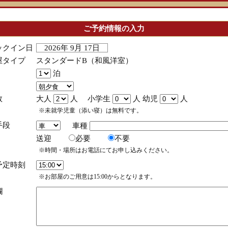
ご予約情報の入力
ックイン日
2026年 9月 17日
屋タイプ
スタンダードB（和風洋室）
泊
数
大人
人 小学生
人 幼児
人
※未就学児童（添い寝）は無料です。
手段
車種
送迎
必要
不要
※時間・場所はお電話にてお申し込みください。
予定時刻
※お部屋のご用意は15:00からとなります。
欄