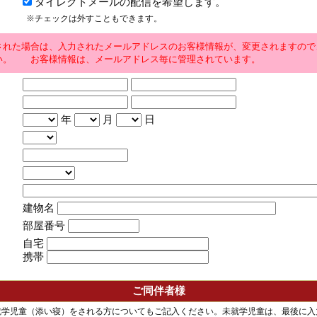
ダイレクトメールの配信を希望します。
※チェックは外すこともできます。
された場合は、入力されたメールアドレスのお客様情報が、変更されますので
い。 お客様情報は、メールアドレス毎に管理されています。
年
月
日
建物名
部屋番号
自宅
携帯
ご同伴者様
就学児童（添い寝）をされる方についてもご記入ください。未就学児童は、最後に入