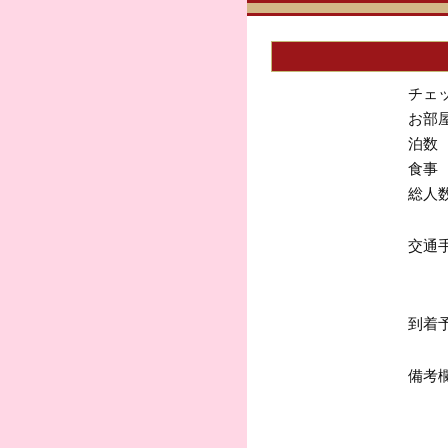
チェ
お部
泊数
食事
総人
交通
到着
備考