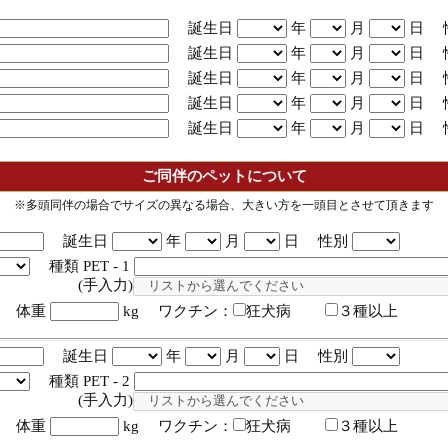
誕生日
年
月
日 
誕生日
年
月
日 
誕生日
年
月
日 
誕生日
年
月
日 
誕生日
年
月
日 
ご同伴のペットについて
※多頭同伴の場合でサイズの異なる場合、大きい方を一頭目とさせて頂きます
誕生日
年
月
日 性別
種類 PET - 1
入力)
体重
kg ワクチン：
狂犬病
３種以上
誕生日
年
月
日 性別
種類 PET - 2
入力)
体重
kg ワクチン：
狂犬病
３種以上