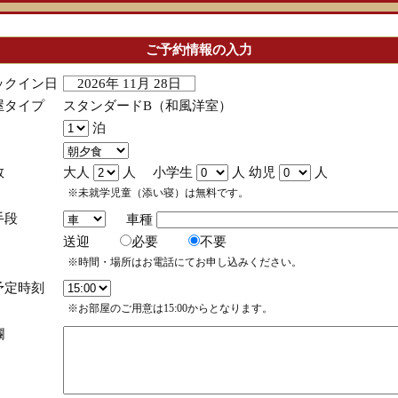
ご予約情報の入力
ックイン日
2026年 11月 28日
屋タイプ
スタンダードB（和風洋室）
泊
数
大人
人 小学生
人 幼児
人
※未就学児童（添い寝）は無料です。
手段
車種
送迎
必要
不要
※時間・場所はお電話にてお申し込みください。
予定時刻
※お部屋のご用意は15:00からとなります。
欄