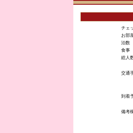
チェ
お部
泊数
食事
総人
交通
到着
備考