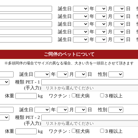
誕生日
年
月
日 
誕生日
年
月
日 
誕生日
年
月
日 
誕生日
年
月
日 
誕生日
年
月
日 
ご同伴のペットについて
※多頭同伴の場合でサイズの異なる場合、大きい方を一頭目とさせて頂きます
誕生日
年
月
日 性別
種類 PET - 1
入力)
体重
kg ワクチン：
狂犬病
３種以上
誕生日
年
月
日 性別
種類 PET - 2
入力)
体重
kg ワクチン：
狂犬病
３種以上