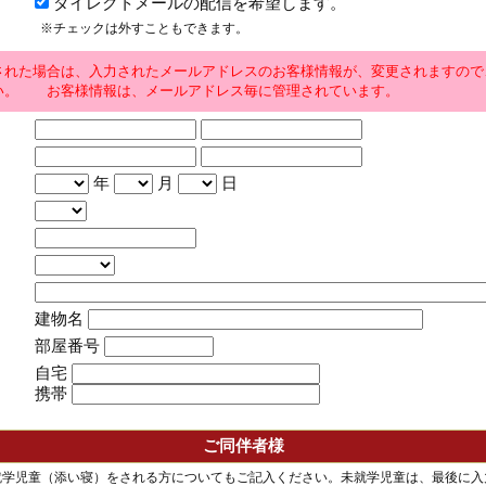
ダイレクトメールの配信を希望します。
※チェックは外すこともできます。
された場合は、入力されたメールアドレスのお客様情報が、変更されますので
い。 お客様情報は、メールアドレス毎に管理されています。
年
月
日
建物名
部屋番号
自宅
携帯
ご同伴者様
就学児童（添い寝）をされる方についてもご記入ください。未就学児童は、最後に入