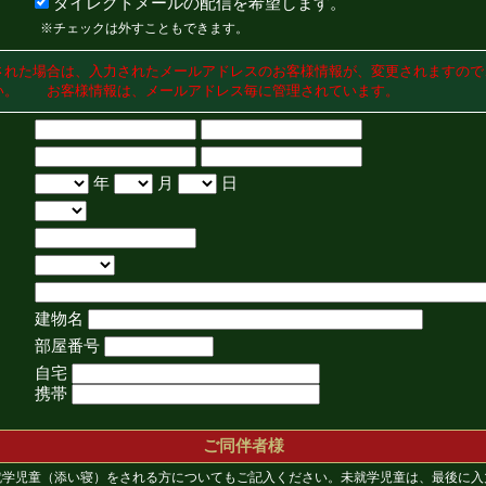
ダイレクトメールの配信を希望します。
※チェックは外すこともできます。
された場合は、入力されたメールアドレスのお客様情報が、変更されますので
い。 お客様情報は、メールアドレス毎に管理されています。
年
月
日
建物名
部屋番号
自宅
携帯
ご同伴者様
就学児童（添い寝）をされる方についてもご記入ください。未就学児童は、最後に入