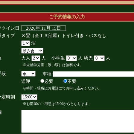
ご予約情報の入力
ックイン日
2026年 11月 15日
屋タイプ
８畳（全１３部屋）トイレ付き・バスなし
泊
数
大人
人 小学生
人 幼児
人
※未就学児童（添い寝）は無料です。
手段
車種
送迎
必要
不要
※時間・場所はお電話にてお申し込みください。
予定時刻
※お部屋のご用意は15:00からとなります。
欄