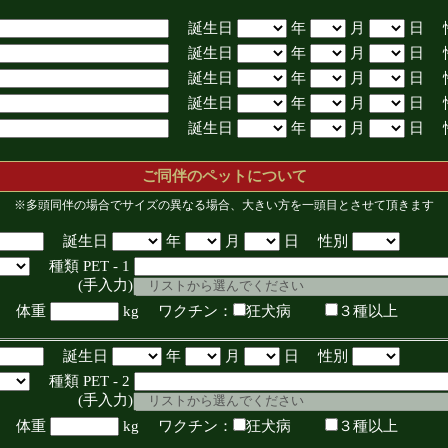
誕生日
年
月
日 
誕生日
年
月
日 
誕生日
年
月
日 
誕生日
年
月
日 
誕生日
年
月
日 
ご同伴のペットについて
※多頭同伴の場合でサイズの異なる場合、大きい方を一頭目とさせて頂きます
誕生日
年
月
日 性別
種類 PET - 1
入力)
体重
kg ワクチン：
狂犬病
３種以上
誕生日
年
月
日 性別
種類 PET - 2
入力)
体重
kg ワクチン：
狂犬病
３種以上