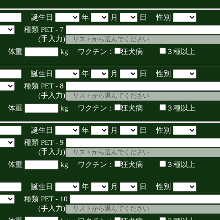
誕生日
年
月
日 性別
種類 PET - 7
入力)
体重
kg ワクチン：
狂犬病
３種以上
誕生日
年
月
日 性別
種類 PET - 8
入力)
体重
kg ワクチン：
狂犬病
３種以上
誕生日
年
月
日 性別
種類 PET - 9
入力)
体重
kg ワクチン：
狂犬病
３種以上
誕生日
年
月
日 性別
種類 PET - 10
入力)