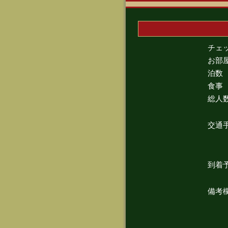
チェ
お部
泊数
食事
総人
交通
到着
備考