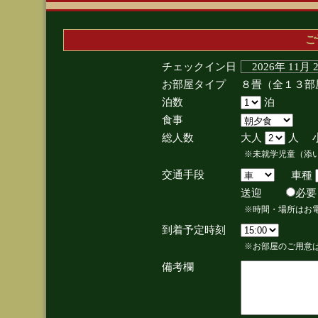
ご
チェックイン日
2026年 11月
お部屋タイプ
８畳（全１３部
泊数
泊
食事
総人数
大人
人 
※未就学児童（添
交通手段
車種
送迎
必
※時間・場所はお
到着予定時刻
※お部屋のご用意は
備考欄