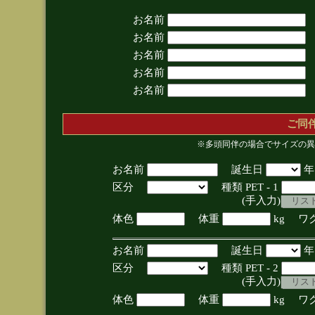
お名前
お名前
お名前
お名前
お名前
ご同
※多頭同伴の場合でサイズの異
お名前
誕生日
区分
種類 PET - 1
(手入力)
体色
体重
kg ワ
お名前
誕生日
区分
種類 PET - 2
(手入力)
体色
体重
kg ワ