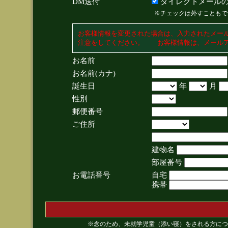
DM送付
ダイレクトメールの
※チェックは外すこともで
お客様情報を変更された場合は、入力されたメー
注意をしてください。 お客様情報は、メールア
お名前
お名前(カナ)
誕生日
年
月
性別
郵便番号
ご住所
建物名
部屋番号
お電話番号
自宅
携帯
※念のため、未就学児童（添い寝）をされる方につ