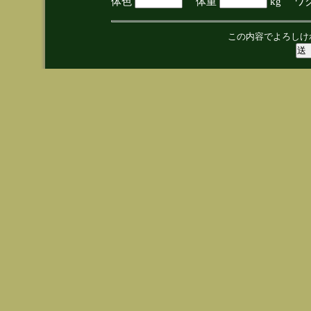
体色
体重
kg ワ
この内容でよろしけ