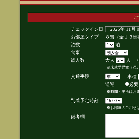
ご
チェックイン日
2026年 11月
お部屋タイプ
８畳（全１３部
泊数
泊
食事
総人数
大人
人 
※未就学児童（添
交通手段
車種
送迎
必
※時間・場所はお
到着予定時刻
※お部屋のご用意は
備考欄