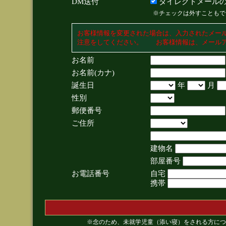
DM送付
ダイレクトメールの
※チェックは外すこともで
お客様情報を変更された場合は、入力されたメー
注意をしてください。 お客様情報は、メールア
お名前
お名前(カナ)
誕生日
年
月
性別
郵便番号
ご住所
建物名
部屋番号
お電話番号
自宅
携帯
※念のため、未就学児童（添い寝）をされる方につ