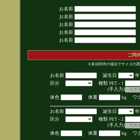
お名前
お名前
お名前
お名前
お名前
ご同
※多頭同伴の場合でサイズの異
お名前
誕生日
区分
種類 PET - 1
(手入力)
体色
体重
kg ワ
お名前
誕生日
区分
種類 PET - 2
(手入力)
体色
体重
kg ワ