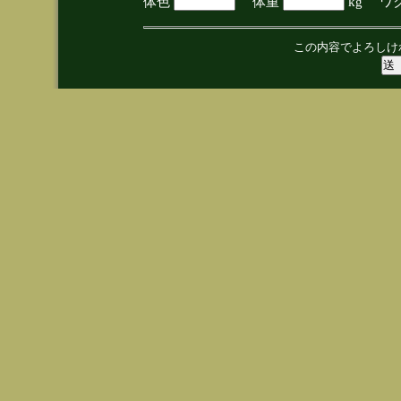
体色
体重
kg ワ
この内容でよろしけ