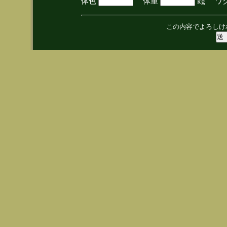
体色
体重
kg ワ
この内容でよろしけ