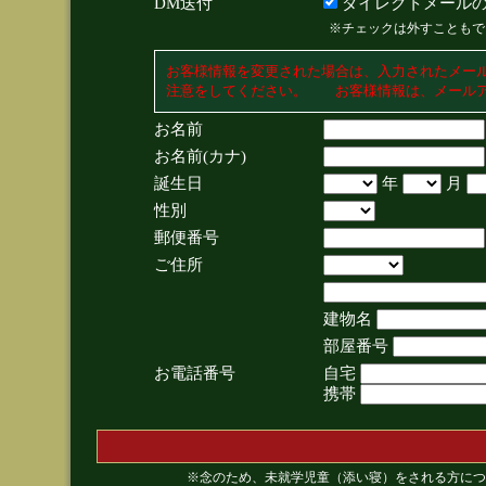
DM送付
ダイレクトメールの
※チェックは外すこともで
お客様情報を変更された場合は、入力されたメー
注意をしてください。 お客様情報は、メールア
お名前
お名前(カナ)
誕生日
年
月
性別
郵便番号
ご住所
建物名
部屋番号
お電話番号
自宅
携帯
※念のため、未就学児童（添い寝）をされる方につ