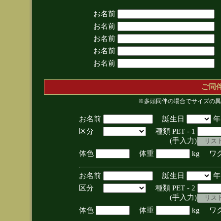
お名前
お名前
お名前
お名前
お名前
ご同
※多頭同伴の場合でサイズの異
お名前
誕生日
区分
種類 PET - 1
(手入力)
体色
体重
kg ワ
お名前
誕生日
区分
種類 PET - 2
(手入力)
体色
体重
kg ワ