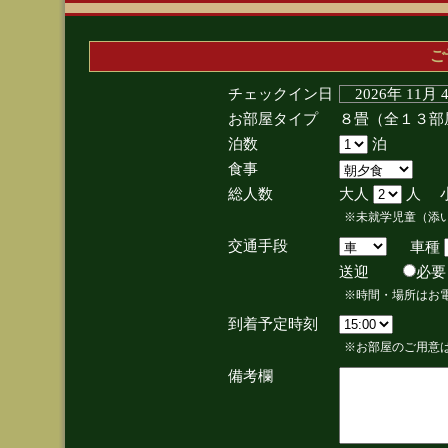
ご
チェックイン日
2026年 11月
お部屋タイプ
８畳（全１３部
泊数
泊
食事
総人数
大人
人 
※未就学児童（添
交通手段
車種
送迎
必
※時間・場所はお
到着予定時刻
※お部屋のご用意は
備考欄