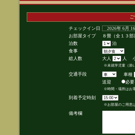
ご
チェックイン日
2026年 6月 
お部屋タイプ
８畳（全１３部
泊数
泊
食事
総人数
大人
人 
※未就学児童（添
交通手段
車種
送迎
必
※時間・場所はお
到着予定時刻
※お部屋のご用意は
備考欄