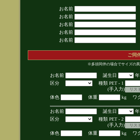
お名前
お名前
お名前
お名前
お名前
ご同
※多頭同伴の場合でサイズの異
お名前
誕生日
区分
種類 PET - 1
(手入力)
体色
体重
kg ワ
お名前
誕生日
区分
種類 PET - 2
(手入力)
体色
体重
kg ワ