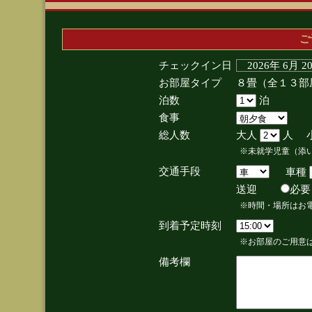
ご
チェックイン日
2026年 6月 
お部屋タイプ
８畳（全１３部
泊数
泊
食事
総人数
大人
人 
※未就学児童（添
交通手段
車種
送迎
必
※時間・場所はお
到着予定時刻
※お部屋のご用意は
備考欄