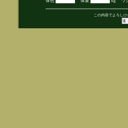
体色
体重
kg ワ
この内容でよろしけ