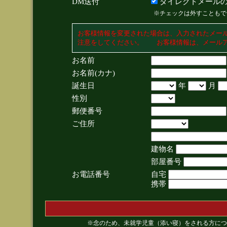
DM送付
ダイレクトメールの
※チェックは外すこともで
お客様情報を変更された場合は、入力されたメー
注意をしてください。 お客様情報は、メールア
お名前
お名前(カナ)
誕生日
年
月
性別
郵便番号
ご住所
建物名
部屋番号
お電話番号
自宅
携帯
※念のため、未就学児童（添い寝）をされる方につ