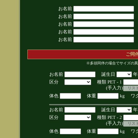
お名前
お名前
お名前
お名前
お名前
ご同
※多頭同伴の場合でサイズの異
お名前
誕生日
区分
種類 PET - 1
(手入力)
体色
体重
kg ワ
お名前
誕生日
区分
種類 PET - 2
(手入力)
体色
体重
kg ワ