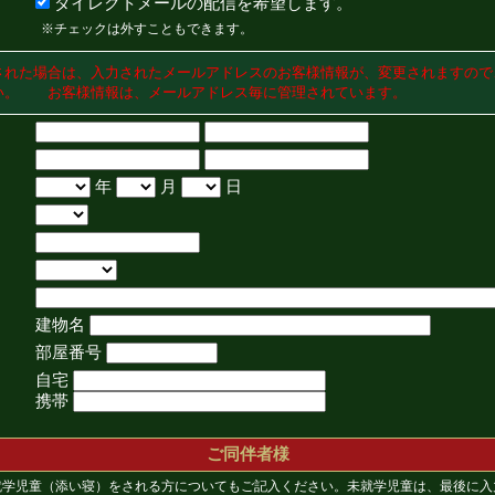
ダイレクトメールの配信を希望します。
※チェックは外すこともできます。
された場合は、入力されたメールアドレスのお客様情報が、変更されますので
い。 お客様情報は、メールアドレス毎に管理されています。
年
月
日
建物名
部屋番号
自宅
携帯
ご同伴者様
就学児童（添い寝）をされる方についてもご記入ください。未就学児童は、最後に入