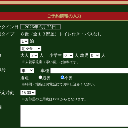
ご予約情報の入力
ックイン日
2026年 6月 25日
屋タイプ
８畳（全１３部屋）トイレ付き・バスなし
泊
数
大人
人 小学生
人 幼児
人
※未就学児童（添い寝）は無料です。
手段
車種
送迎
必要
不要
※時間・場所はお電話にてお申し込みください。
予定時刻
※お部屋のご用意は15:00からとなります。
欄