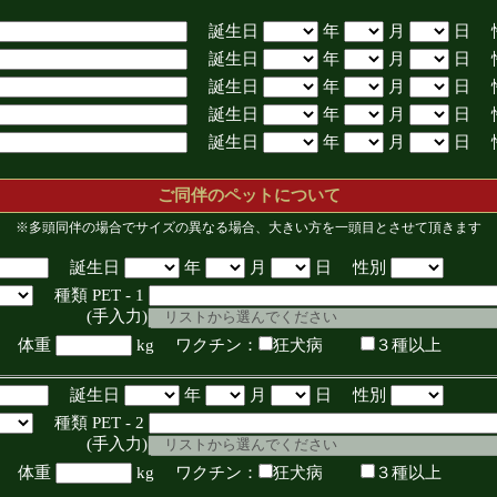
誕生日
年
月
日 
誕生日
年
月
日 
誕生日
年
月
日 
誕生日
年
月
日 
誕生日
年
月
日 
ご同伴のペットについて
※多頭同伴の場合でサイズの異なる場合、大きい方を一頭目とさせて頂きます
誕生日
年
月
日 性別
種類 PET - 1
入力)
体重
kg ワクチン：
狂犬病
３種以上
誕生日
年
月
日 性別
種類 PET - 2
入力)
体重
kg ワクチン：
狂犬病
３種以上