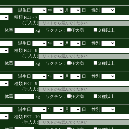
誕生日
年
月
日 性別
種類 PET - 7
入力)
体重
kg ワクチン：
狂犬病
３種以上
誕生日
年
月
日 性別
種類 PET - 8
入力)
体重
kg ワクチン：
狂犬病
３種以上
誕生日
年
月
日 性別
種類 PET - 9
入力)
体重
kg ワクチン：
狂犬病
３種以上
誕生日
年
月
日 性別
種類 PET - 10
入力)