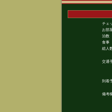
チェ
お部
泊数
食事
総人
交通
到着
備考