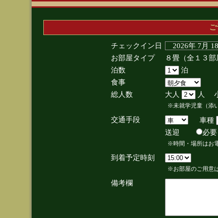
ご
チェックイン日
2026年 7月 
お部屋タイプ
８畳（全１３部
泊数
泊
食事
総人数
大人
人 
※未就学児童（添
交通手段
車種
送迎
必
※時間・場所はお
到着予定時刻
※お部屋のご用意は
備考欄