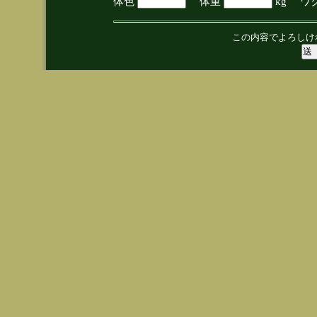
体色
体重
kg ワ
この内容でよろしけ