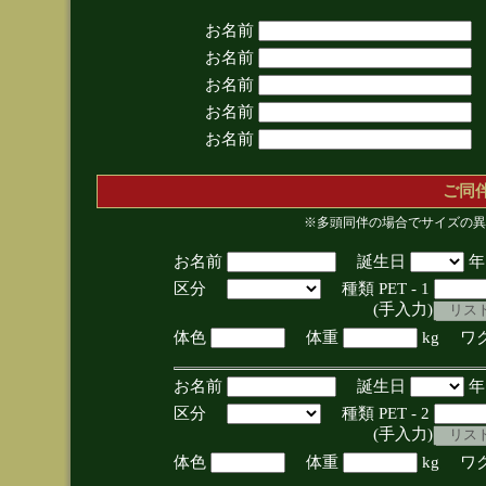
お名前
お名前
お名前
お名前
お名前
ご同
※多頭同伴の場合でサイズの異
お名前
誕生日
区分
種類 PET - 1
(手入力)
体色
体重
kg ワ
お名前
誕生日
区分
種類 PET - 2
(手入力)
体色
体重
kg ワ