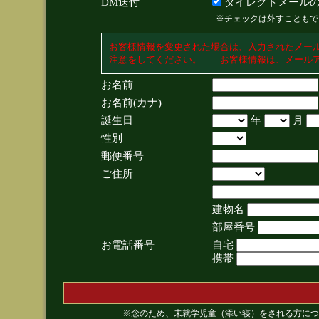
DM送付
ダイレクトメールの
※チェックは外すこともで
お客様情報を変更された場合は、入力されたメー
注意をしてください。 お客様情報は、メールア
お名前
お名前(カナ)
誕生日
年
月
性別
郵便番号
ご住所
建物名
部屋番号
お電話番号
自宅
携帯
※念のため、未就学児童（添い寝）をされる方につ