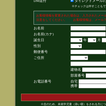
DM送付
ダイレクトメールの
※チェックは外すこともで
お客様情報を変更された場合は、入力されたメー
注意をしてください。 お客様情報は、メールア
お名前
お名前(カナ)
誕生日
年
月
性別
郵便番号
ご住所
建物名
部屋番号
お電話番号
自宅
携帯
※念のため、未就学児童（添い寝）をされる方につ