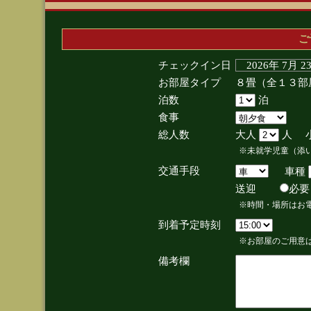
ご
チェックイン日
2026年 7月 
お部屋タイプ
８畳（全１３部
泊数
泊
食事
総人数
大人
人 
※未就学児童（添
交通手段
車種
送迎
必
※時間・場所はお
到着予定時刻
※お部屋のご用意は
備考欄