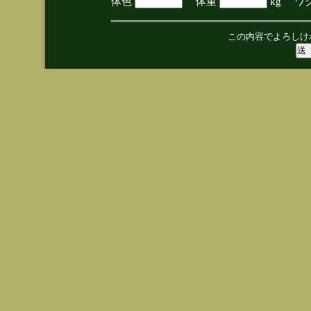
体色
体重
kg ワ
この内容でよろしけ