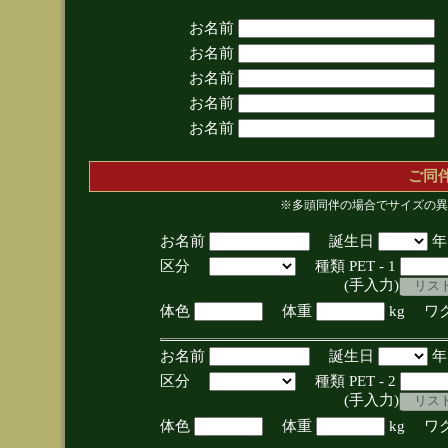
お名前
お名前
お名前
お名前
お名前
ご同
※多頭同伴の場合でサイズの異
お名前
誕生日
区分
種類 PET - 1
(手入力)
体色
体重
kg ワ
お名前
誕生日
区分
種類 PET - 2
(手入力)
体色
体重
kg ワ