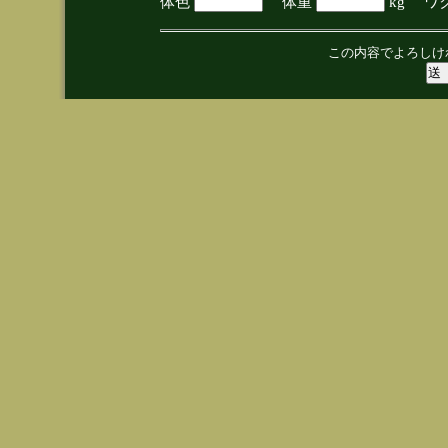
体色
体重
kg ワ
この内容でよろしけ