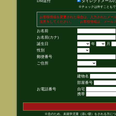
DM送付
ダイレクトメールの
※チェックは外すこともで
お客様情報を変更された場合は、入力されたメー
注意をしてください。 お客様情報は、メールア
お名前
お名前(カナ)
誕生日
年
月
性別
郵便番号
ご住所
建物名
部屋番号
お電話番号
自宅
携帯
※念のため、未就学児童（添い寝）をされる方につ