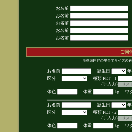
お名前
お名前
お名前
お名前
お名前
ご同
※多頭同伴の場合でサイズの異
お名前
誕生日
区分
種類 PET - 1
(手入力)
体色
体重
kg ワ
お名前
誕生日
区分
種類 PET - 2
(手入力)
体色
体重
kg ワ