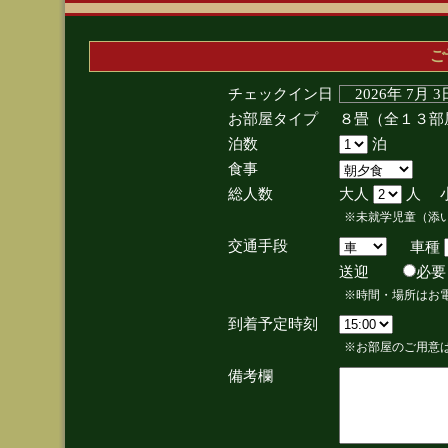
ご
チェックイン日
2026年 7月 
お部屋タイプ
８畳（全１３部
泊数
泊
食事
総人数
大人
人 
※未就学児童（添
交通手段
車種
送迎
必
※時間・場所はお
到着予定時刻
※お部屋のご用意は
備考欄