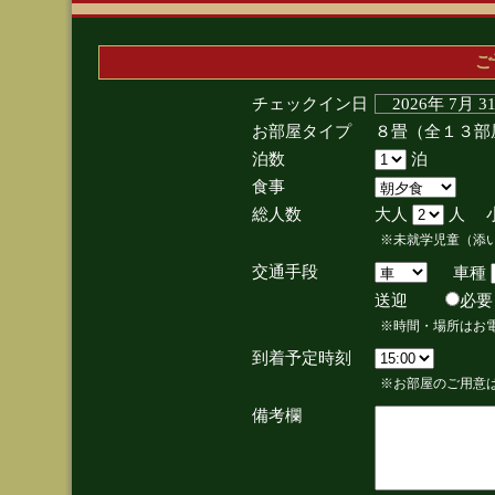
ご
チェックイン日
2026年 7月 
お部屋タイプ
８畳（全１３部
泊数
泊
食事
総人数
大人
人 
※未就学児童（添
交通手段
車種
送迎
必
※時間・場所はお
到着予定時刻
※お部屋のご用意は
備考欄