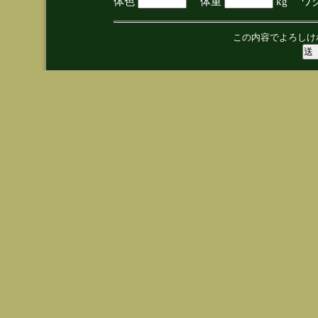
体色
体重
kg ワ
この内容でよろしけ