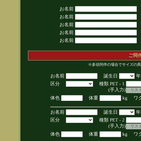
お名前
お名前
お名前
お名前
お名前
ご同
※多頭同伴の場合でサイズの異
お名前
誕生日
区分
種類 PET - 1
(手入力)
体色
体重
kg ワ
お名前
誕生日
区分
種類 PET - 2
(手入力)
体色
体重
kg ワ