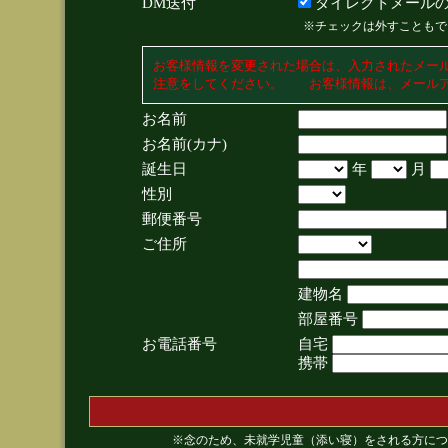
DM送付
ダイレクトメールの
※チェックは外すこともで
お客様情報を変更された場合は、入力されたメー
注意をしてください。 お客様情報は、メールア
お名前
お名前(カナ)
誕生日
年
月
性別
郵便番号
ご住所
建物名
部屋番号
お電話番号
自宅
携帯
※念のため、未就学児童（添い寝）をされる方につ