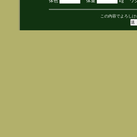
体色
体重
kg ワ
この内容でよろしけ