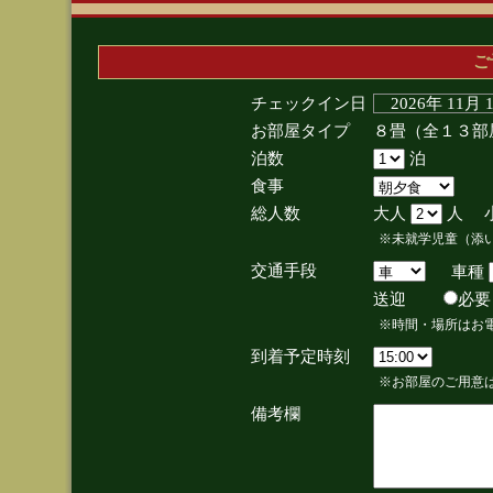
ご
チェックイン日
2026年 11月
お部屋タイプ
８畳（全１３部
泊数
泊
食事
総人数
大人
人 
※未就学児童（添
交通手段
車種
送迎
必
※時間・場所はお
到着予定時刻
※お部屋のご用意は
備考欄