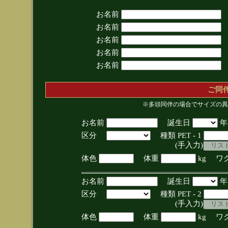
お名前
お名前
お名前
お名前
お名前
ご同
※多頭同伴の場合でサイズの異
お名前
誕生日
区分
種類 PET - 1
(手入力)
体色
体重
kg ワ
お名前
誕生日
区分
種類 PET - 2
(手入力)
体色
体重
kg ワ