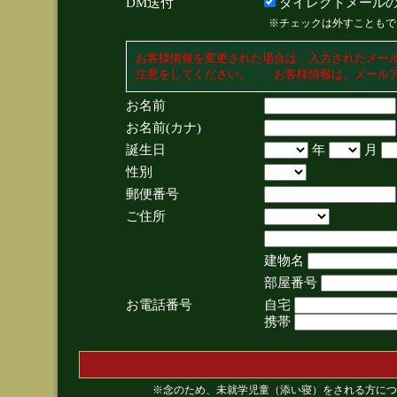
DM送付
ダイレクトメールの
※チェックは外すこともで
お客様情報を変更された場合は、入力されたメー
注意をしてください。 お客様情報は、メールア
お名前
お名前(カナ)
誕生日
年
月
性別
郵便番号
ご住所
建物名
部屋番号
お電話番号
自宅
携帯
※念のため、未就学児童（添い寝）をされる方につ