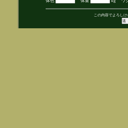
体色
体重
kg ワ
この内容でよろしけ