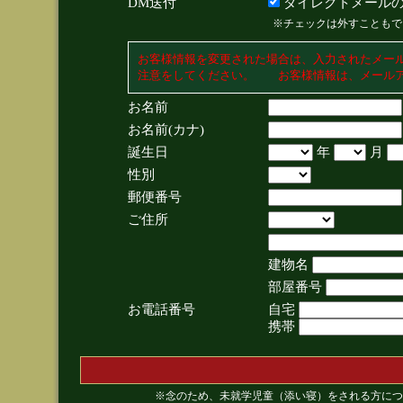
DM送付
ダイレクトメールの
※チェックは外すこともで
お客様情報を変更された場合は、入力されたメー
注意をしてください。 お客様情報は、メールア
お名前
お名前(カナ)
誕生日
年
月
性別
郵便番号
ご住所
建物名
部屋番号
お電話番号
自宅
携帯
※念のため、未就学児童（添い寝）をされる方につ