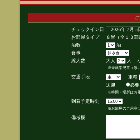
ご
チェックイン日
2026年 7月 
お部屋タイプ
８畳（全１３部
泊数
泊
食事
総人数
大人
人 
※未就学児童（添
交通手段
車種
送迎
必
※時間・場所はお
到着予定時刻
※お部屋のご用意は
備考欄