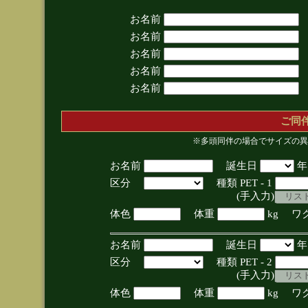
お名前
お名前
お名前
お名前
お名前
ご同
※多頭同伴の場合でサイズの異
お名前
誕生日
区分
種類 PET - 1
(手入力)
体色
体重
kg ワ
お名前
誕生日
区分
種類 PET - 2
(手入力)
体色
体重
kg ワ