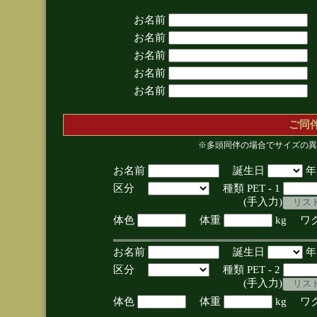
お名前
お名前
お名前
お名前
お名前
ご同
※多頭同伴の場合でサイズの異
お名前
誕生日
区分
種類 PET - 1
(手入力)
体色
体重
kg ワ
お名前
誕生日
区分
種類 PET - 2
(手入力)
体色
体重
kg ワ