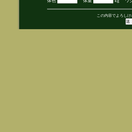
体色
体重
kg ワ
この内容でよろしけ