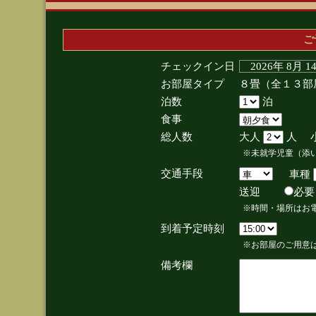
ご
チェックイン日
2026年 8月 
お部屋タイプ
８畳（全１３部
泊数
泊
食事
総人数
大人
人 
※未就学児童（添
交通手段
車種
送迎
必
※時間・場所はお
到着予定時刻
※お部屋のご用意は
備考欄