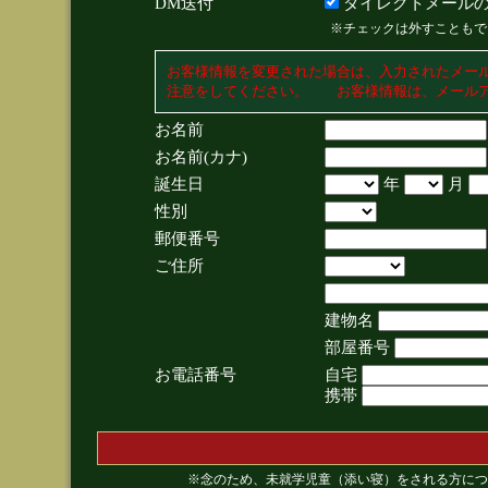
DM送付
ダイレクトメールの
※チェックは外すこともで
お客様情報を変更された場合は、入力されたメー
注意をしてください。 お客様情報は、メールア
お名前
お名前(カナ)
誕生日
年
月
性別
郵便番号
ご住所
建物名
部屋番号
お電話番号
自宅
携帯
※念のため、未就学児童（添い寝）をされる方につ