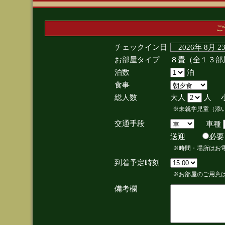
ご
チェックイン日
2026年 8月 
お部屋タイプ
８畳（全１３部
泊数
泊
食事
総人数
大人
人 
※未就学児童（添
交通手段
車種
送迎
必
※時間・場所はお
到着予定時刻
※お部屋のご用意は
備考欄