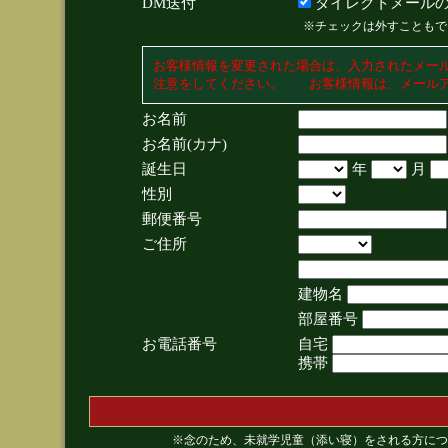
DM送付
ダイレクトメールの
※チェックは外すこともで
お客様情報を変更された場合は、入力されたメー
注意をしてください。 お客様情報は、メールア
お名前
お名前(カナ)
誕生日
年
月
性別
郵便番号
ご住所
建物名
部屋番号
お電話番号
自宅
携帯
※念のため、未就学児童（添い寝）をされる方につ