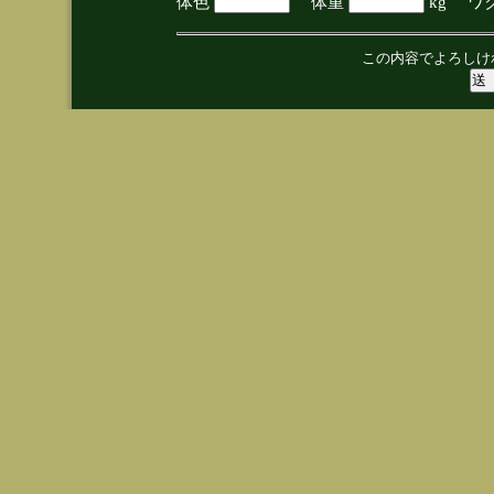
体色
体重
kg ワ
この内容でよろしけ