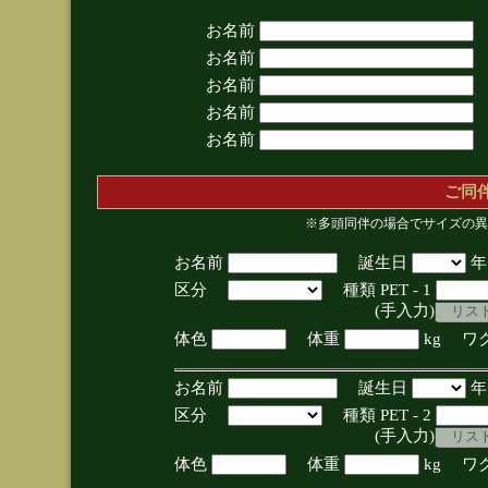
お名前
お名前
お名前
お名前
お名前
ご同
※多頭同伴の場合でサイズの異
お名前
誕生日
区分
種類 PET - 1
(手入力)
体色
体重
kg ワ
お名前
誕生日
区分
種類 PET - 2
(手入力)
体色
体重
kg ワ