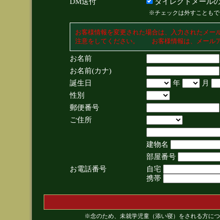
DM送付
ダイレクトメールの
※チェックは外すこともで
お客様情報を変更された場合は、入力されたメー
注意をしてください。 お客様情報は、メールア
お名前
お名前(カナ)
誕生日
年
月
性別
郵便番号
ご住所
建物名
部屋番号
お電話番号
自宅
携帯
※念のため、未就学児童（添い寝）をされる方につ