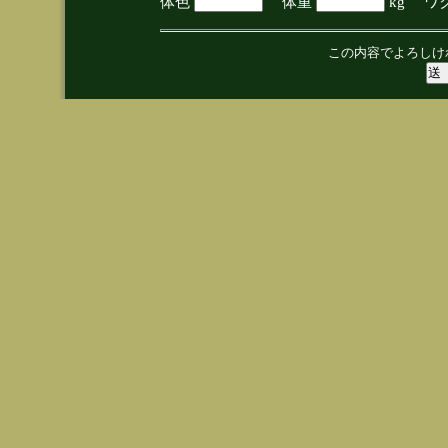
体色
体重
kg ワ
この内容でよろしけ