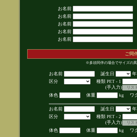
お名前
お名前
お名前
お名前
お名前
ご同
※多頭同伴の場合でサイズの異
お名前
誕生日
区分
種類 PET - 1
(手入力)
体色
体重
kg ワ
お名前
誕生日
区分
種類 PET - 2
(手入力)
体色
体重
kg ワ