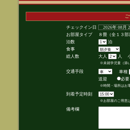
ご
チェックイン日
2026年 08月
お部屋タイプ
８畳（全１３部
泊数
泊
食事
総人数
大人
人 
※未就学児童（添
交通手段
車種
送迎
必
※時間・場所はお
到着予定時刻
※お部屋のご用意は
備考欄