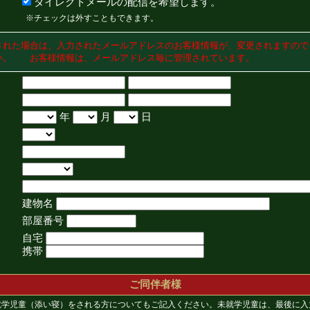
ダイレクトメールの配信を希望します。
※チェックは外すこともできます。
された場合は、入力されたメールアドレスのお客様情報が、変更されますので
い。 お客様情報は、メールアドレス毎に管理されています。
年
月
日
建物名
部屋番号
自宅
携帯
ご同伴者様
就学児童（添い寝）をされる方についてもご記入ください。未就学児童は、最後に入