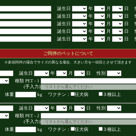
誕生日
年
月
日 
誕生日
年
月
日 
誕生日
年
月
日 
誕生日
年
月
日 
誕生日
年
月
日 
ご同伴のペットについて
※多頭同伴の場合でサイズの異なる場合、大きい方を一頭目とさせて頂きます
誕生日
年
月
日 性別
種類 PET - 1
入力)
体重
kg ワクチン：
狂犬病
３種以上
誕生日
年
月
日 性別
種類 PET - 2
入力)
体重
kg ワクチン：
狂犬病
３種以上