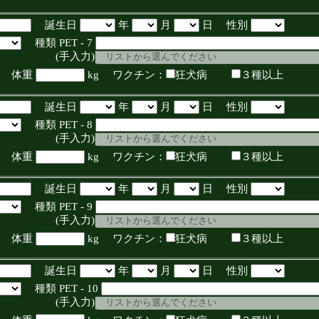
誕生日
年
月
日 性別
種類 PET - 7
入力)
体重
kg ワクチン：
狂犬病
３種以上
誕生日
年
月
日 性別
種類 PET - 8
入力)
体重
kg ワクチン：
狂犬病
３種以上
誕生日
年
月
日 性別
種類 PET - 9
入力)
体重
kg ワクチン：
狂犬病
３種以上
誕生日
年
月
日 性別
種類 PET - 10
入力)