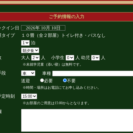
ご予約情報の入力
ックイン日
2026年 10月 10日
屋タイプ
１０畳（全２部屋）トイレ付き・バスなし
泊
数
大人
人 小学生
人 幼児
人
※未就学児童（添い寝）は無料です。
手段
車種
送迎
必要
不要
※時間・場所はお電話にてお申し込みください。
予定時刻
※お部屋のご用意は15:00からとなります。
欄