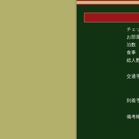
チェ
お部
泊数
食事
総人
交通
到着
備考