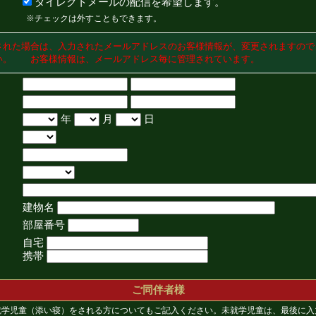
ダイレクトメールの配信を希望します。
※チェックは外すこともできます。
された場合は、入力されたメールアドレスのお客様情報が、変更されますので
い。 お客様情報は、メールアドレス毎に管理されています。
年
月
日
建物名
部屋番号
自宅
携帯
ご同伴者様
就学児童（添い寝）をされる方についてもご記入ください。未就学児童は、最後に入