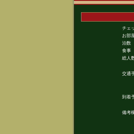
チェ
お部
泊数
食事
総人
交通
到着
備考