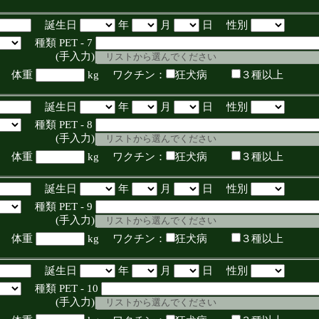
誕生日
年
月
日 性別
種類 PET - 7
入力)
体重
kg ワクチン：
狂犬病
３種以上
誕生日
年
月
日 性別
種類 PET - 8
入力)
体重
kg ワクチン：
狂犬病
３種以上
誕生日
年
月
日 性別
種類 PET - 9
入力)
体重
kg ワクチン：
狂犬病
３種以上
誕生日
年
月
日 性別
種類 PET - 10
入力)