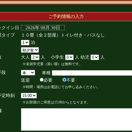
ご予約情報の入力
ックイン日
2026年 08月 30日
屋タイプ
１０畳（全２部屋）トイレ付き・バスなし
泊
数
大人
人 小学生
人 幼児
人
※未就学児童（添い寝）は無料です。
手段
車種
送迎
必要
不要
※時間・場所はお電話にてお申し込みください。
予定時刻
※お部屋のご用意は15:00からとなります。
欄