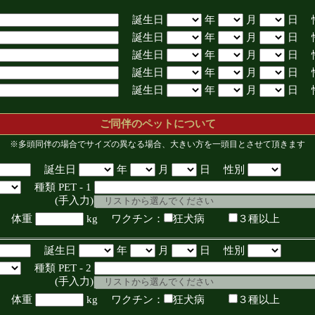
誕生日
年
月
日 
誕生日
年
月
日 
誕生日
年
月
日 
誕生日
年
月
日 
誕生日
年
月
日 
ご同伴のペットについて
※多頭同伴の場合でサイズの異なる場合、大きい方を一頭目とさせて頂きます
誕生日
年
月
日 性別
種類 PET - 1
入力)
体重
kg ワクチン：
狂犬病
３種以上
誕生日
年
月
日 性別
種類 PET - 2
入力)
体重
kg ワクチン：
狂犬病
３種以上