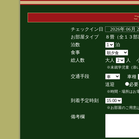
ご
チェックイン日
2026年 06月
お部屋タイプ
８畳（全１３部
泊数
泊
食事
総人数
大人
人 
※未就学児童（添
交通手段
車種
送迎
必
※時間・場所はお
到着予定時刻
※お部屋のご用意は
備考欄