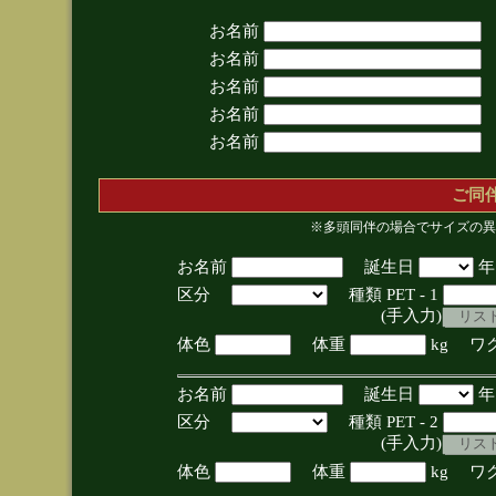
お名前
お名前
お名前
お名前
お名前
ご同
※多頭同伴の場合でサイズの異
お名前
誕生日
区分
種類 PET - 1
(手入力)
体色
体重
kg ワ
お名前
誕生日
区分
種類 PET - 2
(手入力)
体色
体重
kg ワ