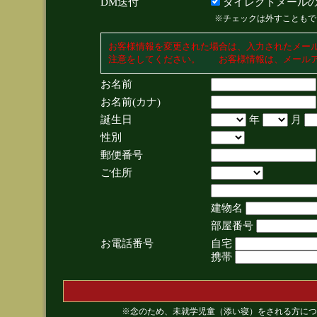
DM送付
ダイレクトメールの
※チェックは外すこともで
お客様情報を変更された場合は、入力されたメー
注意をしてください。 お客様情報は、メールア
お名前
お名前(カナ)
誕生日
年
月
性別
郵便番号
ご住所
建物名
部屋番号
お電話番号
自宅
携帯
※念のため、未就学児童（添い寝）をされる方につ