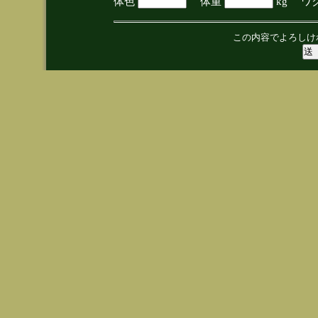
体色
体重
kg ワ
この内容でよろしけ