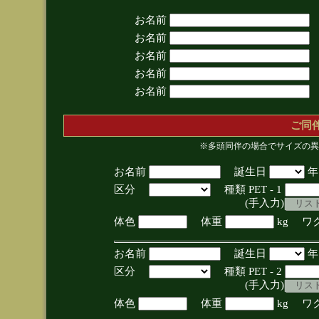
お名前
お名前
お名前
お名前
お名前
ご同
※多頭同伴の場合でサイズの異
お名前
誕生日
区分
種類 PET - 1
(手入力)
体色
体重
kg ワ
お名前
誕生日
区分
種類 PET - 2
(手入力)
体色
体重
kg ワ