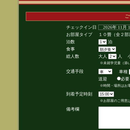
ご
チェックイン日
2026年 11月
お部屋タイプ
１０畳（全２部
泊数
泊
食事
総人数
大人
人 
※未就学児童（添
交通手段
車種
送迎
必
※時間・場所はお
到着予定時刻
※お部屋のご用意は
備考欄