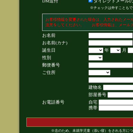
DM送付
ダイレクトメールの
※チェックは外すこともで
お客様情報を変更された場合は、入力されたメー
注意をしてください。 お客様情報は、メールア
お名前
お名前(カナ)
誕生日
年
月
性別
郵便番号
ご住所
建物名
部屋番号
お電話番号
自宅
携帯
※念のため、未就学児童（添い寝）をされる方につ