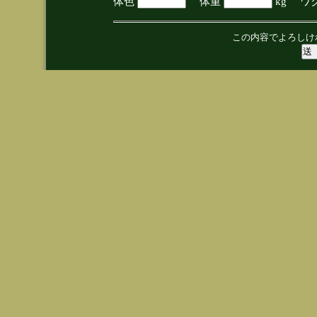
体色
体重
kg ワ
この内容でよろしけ