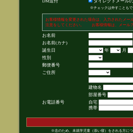
DM送付
ダイレクトメールの
※チェックは外すこともで
お客様情報を変更された場合は、入力されたメー
注意をしてください。 お客様情報は、メールア
お名前
お名前(カナ)
誕生日
年
月
性別
郵便番号
ご住所
建物名
部屋番号
お電話番号
自宅
携帯
※念のため、未就学児童（添い寝）をされる方につ