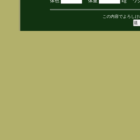
体色
体重
kg ワ
この内容でよろしけ