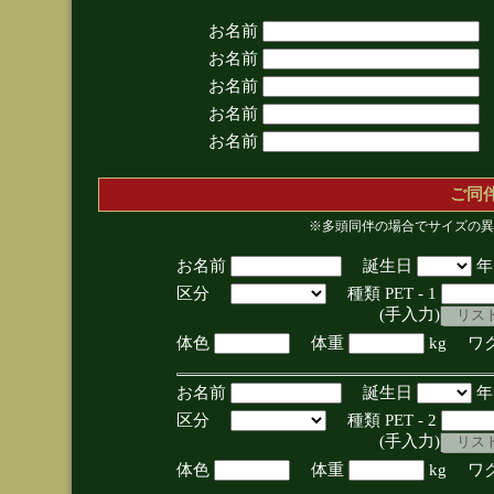
お名前
お名前
お名前
お名前
お名前
ご同
※多頭同伴の場合でサイズの異
お名前
誕生日
区分
種類 PET - 1
(手入力)
体色
体重
kg ワ
お名前
誕生日
区分
種類 PET - 2
(手入力)
体色
体重
kg ワ