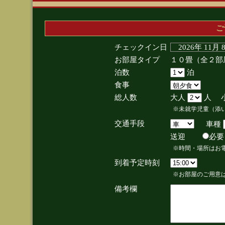
ご
チェックイン日
2026年 11月
お部屋タイプ
１０畳（全２部
泊数
泊
食事
総人数
大人
人 
※未就学児童（添
交通手段
車種
送迎
必
※時間・場所はお
到着予定時刻
※お部屋のご用意は
備考欄