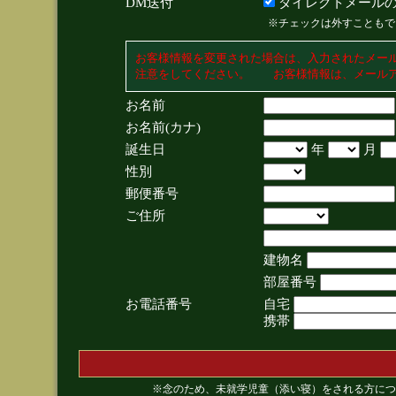
DM送付
ダイレクトメールの
※チェックは外すこともで
お客様情報を変更された場合は、入力されたメー
注意をしてください。 お客様情報は、メールア
お名前
お名前(カナ)
誕生日
年
月
性別
郵便番号
ご住所
建物名
部屋番号
お電話番号
自宅
携帯
※念のため、未就学児童（添い寝）をされる方につ