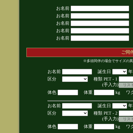
お名前
お名前
お名前
お名前
お名前
ご同
※多頭同伴の場合でサイズの異
お名前
誕生日
区分
種類 PET - 1
(手入力)
体色
体重
kg ワ
お名前
誕生日
区分
種類 PET - 2
(手入力)
体色
体重
kg ワ