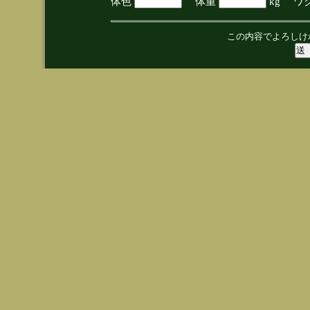
体色
体重
kg ワ
この内容でよろしけ