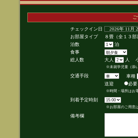
ご
チェックイン日
2026年 11月
お部屋タイプ
８畳（全１３部
泊数
泊
食事
総人数
大人
人 
※未就学児童（添
交通手段
車種
送迎
必
※時間・場所はお
到着予定時刻
※お部屋のご用意は
備考欄