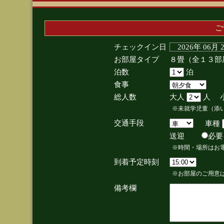
ご
チェックイン日
2026年 06月
お部屋タイプ
８畳（全１３部
泊数
泊
食事
総人数
大人
人 
※未就学児童（添
交通手段
車種
送迎
必
※時間・場所はお
到着予定時刻
※お部屋のご用意は
備考欄