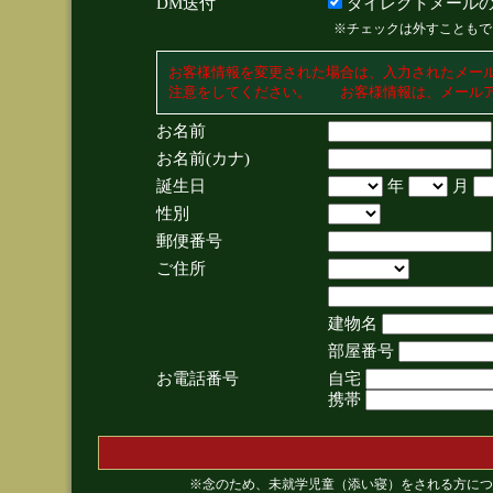
DM送付
ダイレクトメールの
※チェックは外すこともで
お客様情報を変更された場合は、入力されたメー
注意をしてください。 お客様情報は、メールア
お名前
お名前(カナ)
誕生日
年
月
性別
郵便番号
ご住所
建物名
部屋番号
お電話番号
自宅
携帯
※念のため、未就学児童（添い寝）をされる方につ