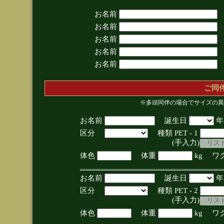
お名前
お名前
お名前
お名前
お名前
ご同
※多頭同伴の場合でサイズの異
お名前
誕生日
区分
種類 PET - 1
(手入力)
体色
体重
kg ワ
お名前
誕生日
区分
種類 PET - 2
(手入力)
体色
体重
kg ワ