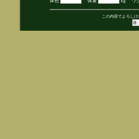
体色
体重
kg ワ
この内容でよろしけ