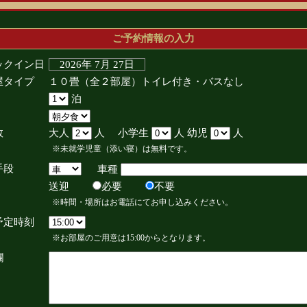
ご予約情報の入力
ックイン日
2026年 7月 27日
屋タイプ
１０畳（全２部屋）トイレ付き・バスなし
泊
数
大人
人 小学生
人 幼児
人
※未就学児童（添い寝）は無料です。
手段
車種
送迎
必要
不要
※時間・場所はお電話にてお申し込みください。
予定時刻
※お部屋のご用意は15:00からとなります。
欄