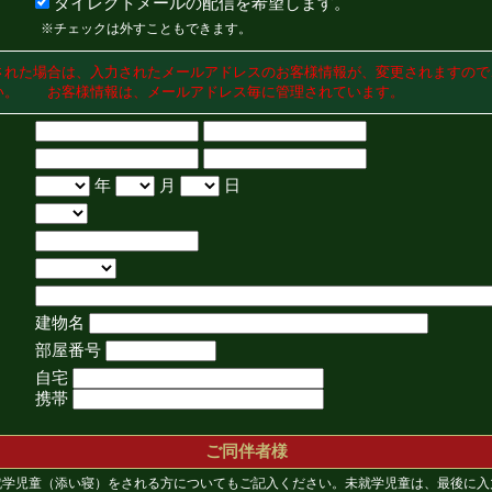
ダイレクトメールの配信を希望します。
※チェックは外すこともできます。
された場合は、入力されたメールアドレスのお客様情報が、変更されますので
い。 お客様情報は、メールアドレス毎に管理されています。
年
月
日
建物名
部屋番号
自宅
携帯
ご同伴者様
就学児童（添い寝）をされる方についてもご記入ください。未就学児童は、最後に入