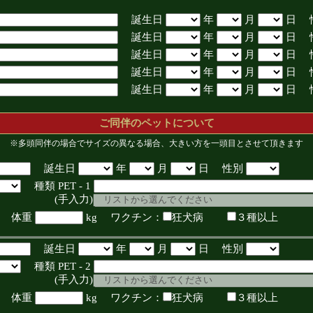
誕生日
年
月
日 
誕生日
年
月
日 
誕生日
年
月
日 
誕生日
年
月
日 
誕生日
年
月
日 
ご同伴のペットについて
※多頭同伴の場合でサイズの異なる場合、大きい方を一頭目とさせて頂きます
誕生日
年
月
日 性別
種類 PET - 1
入力)
体重
kg ワクチン：
狂犬病
３種以上
誕生日
年
月
日 性別
種類 PET - 2
入力)
体重
kg ワクチン：
狂犬病
３種以上