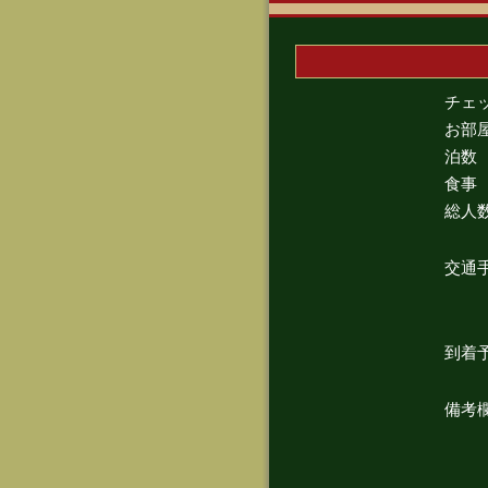
チェ
お部
泊数
食事
総人
交通
到着
備考