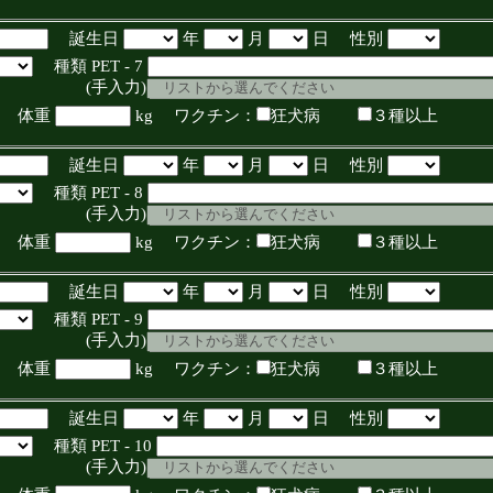
誕生日
年
月
日 性別
種類 PET - 7
入力)
体重
kg ワクチン：
狂犬病
３種以上
誕生日
年
月
日 性別
種類 PET - 8
入力)
体重
kg ワクチン：
狂犬病
３種以上
誕生日
年
月
日 性別
種類 PET - 9
入力)
体重
kg ワクチン：
狂犬病
３種以上
誕生日
年
月
日 性別
種類 PET - 10
入力)