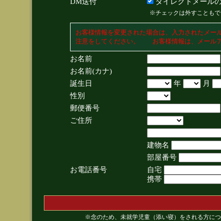
DM送付
ダイレクトメールの
※チェックは外すこともで
お客様情報を変更された場合は、入力されたメー
注意をしてください。 お客様情報は、メールア
お名前
お名前(カナ)
誕生日
年
月
性別
郵便番号
ご住所
建物名
部屋番号
お電話番号
自宅
携帯
※念のため、未就学児童（添い寝）をされる方につ