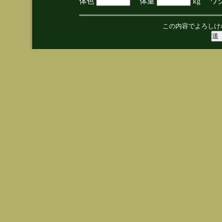
体色
体重
kg ワ
この内容でよろしけ