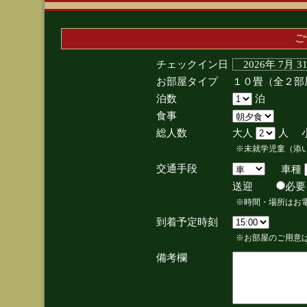
ご
チェックイン日
2026年 7月 
お部屋タイプ
１０畳（全２部
泊数
泊
食事
総人数
大人
人 
※未就学児童（添
交通手段
車種
送迎
必
※時間・場所はお
到着予定時刻
※お部屋のご用意は
備考欄