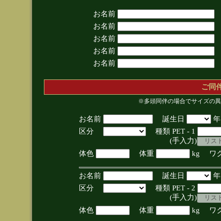
お名前
お名前
お名前
お名前
お名前
ご同
※多頭同伴の場合でサイズの異
お名前
誕生日
区分
種類 PET - 1
(手入力)
体色
体重
kg ワ
お名前
誕生日
区分
種類 PET - 2
(手入力)
体色
体重
kg ワ