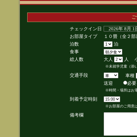
ご
チェックイン日
2026年 8月 
お部屋タイプ
１０畳（全２部
泊数
泊
食事
総人数
大人
人 
※未就学児童（添
交通手段
車種
送迎
必
※時間・場所はお
到着予定時刻
※お部屋のご用意は
備考欄