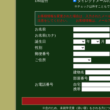
DM送付
ダイレクトメールの
※チェックは外すこともで
お客様情報を変更された場合は、入力されたメー
注意をしてください。 お客様情報は、メールア
お名前
お名前(カナ)
誕生日
年
月
性別
郵便番号
ご住所
建物名
部屋番号
お電話番号
自宅
携帯
※念のため、未就学児童（添い寝）をされる方につ