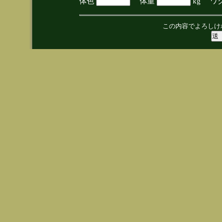
体色
体重
kg ワ
この内容でよろしけ