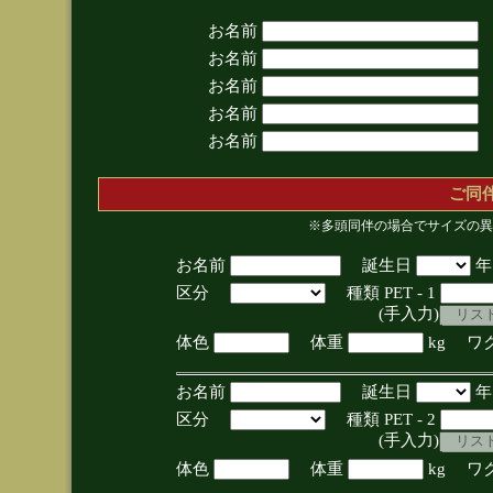
お名前
お名前
お名前
お名前
お名前
ご同
※多頭同伴の場合でサイズの異
お名前
誕生日
区分
種類 PET - 1
(手入力)
体色
体重
kg ワ
お名前
誕生日
区分
種類 PET - 2
(手入力)
体色
体重
kg ワ