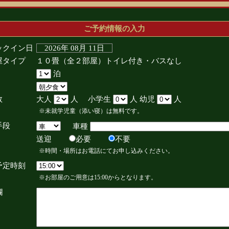
ご予約情報の入力
ックイン日
2026年 08月 11日
屋タイプ
１０畳（全２部屋）トイレ付き・バスなし
泊
数
大人
人 小学生
人 幼児
人
※未就学児童（添い寝）は無料です。
手段
車種
送迎
必要
不要
※時間・場所はお電話にてお申し込みください。
予定時刻
※お部屋のご用意は15:00からとなります。
欄