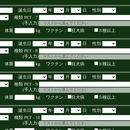
誕生日
年
月
日 性別
種類 PET - 7
入力)
体重
kg ワクチン：
狂犬病
３種以上
誕生日
年
月
日 性別
種類 PET - 8
入力)
体重
kg ワクチン：
狂犬病
３種以上
誕生日
年
月
日 性別
種類 PET - 9
入力)
体重
kg ワクチン：
狂犬病
３種以上
誕生日
年
月
日 性別
種類 PET - 10
入力)