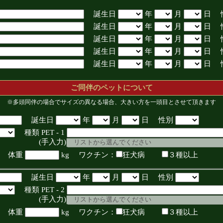
誕生日
年
月
日 
誕生日
年
月
日 
誕生日
年
月
日 
誕生日
年
月
日 
誕生日
年
月
日 
ご同伴のペットについて
※多頭同伴の場合でサイズの異なる場合、大きい方を一頭目とさせて頂きます
誕生日
年
月
日 性別
種類 PET - 1
入力)
体重
kg ワクチン：
狂犬病
３種以上
誕生日
年
月
日 性別
種類 PET - 2
入力)
体重
kg ワクチン：
狂犬病
３種以上