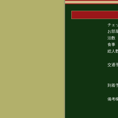
チェ
お部
泊数
食事
総人
交通
到着
備考