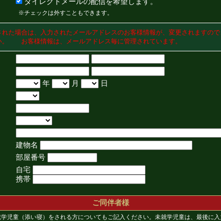
ダイレクトメールの配信を希望します。
※チェックは外すこともできます。
された場合は、入力されたメールアドレスのお客様情報が、変更されますので
い。 お客様情報は、メールアドレス毎に管理されています。
年
月
日
建物名
部屋番号
自宅
携帯
ご同伴者様
就学児童（添い寝）をされる方についてもご記入ください。未就学児童は、最後に入